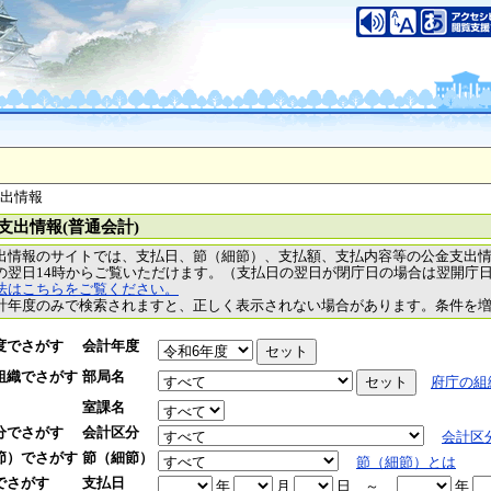
支出情報
支出情報(普通会計)
出情報のサイトでは、支払日、節（細節）、支払額、支払内容等の公金支出
の翌日14時からご覧いただけます。（支払日の翌日が閉庁日の場合は翌開庁
法はこちらをご覧ください。
計年度のみで検索されますと、正しく表示されない場合があります。条件を
度でさがす
会計年度
組織でさがす
部局名
府庁の組
室課名
分でさがす
会計区分
会計区
節）でさがす
節（細節）
節（細節）とは
でさがす
支払日
年
月
日
～
年