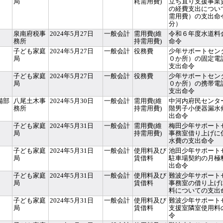
局
耗需用費)
立ち直り支援事業
の経費支出につい
需用費）の支出命
分）
泉南府税事
2024年5月27日
一般会計
需用費(維
令和６年度水道料
務所
持需用費)
命令
子ども家庭
2024年5月27日
一般会計
役務費
少年サポートセン
局
０か所）の固定電
支出命令
子ども家庭
2024年5月27日
一般会計
役務費
少年サポートセン
局
０か所）の携帯電
支出命令
備部
八尾土木事
2024年5月30日
一般会計
需用費(維
中河内府民センタ
務所
持需用費)
階男子小便器漏水
出命令
子ども家庭
2024年5月31日
一般会計
需用費(維
梅田少年サポート
局
持需用費)
事務室借り上げに
水費の支出命令
子ども家庭
2024年5月31日
一般会計
使用料及び
池田少年サポート
局
賃借料
駐車場契約の月極
出命令
子ども家庭
2024年5月31日
一般会計
使用料及び
難波少年サポート
局
賃借料
事務室の借り上げ
料についての支出
子ども家庭
2024年5月31日
一般会計
使用料及び
難波少年サポート
局
賃借料
支援室隣室使用料
令