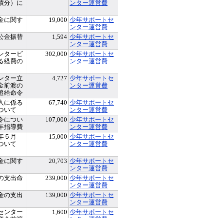
績分）に
ンター運営費
金に関す
19,000
少年サポートセ
ンター運営費
公金振替
1,594
少年サポートセ
ンター運営費
ンタービ
302,000
少年サポートセ
る経費の
ンター運営費
ンター立
4,727
少年サポートセ
金前渡の
ンター運営費
追給命令
入に係る
67,740
少年サポートセ
ついて
ンター運営費
令につい
107,000
少年サポートセ
年指導費
ンター運営費
年５月
15,000
少年サポートセ
について
ンター運営費
金に関す
20,703
少年サポートセ
ンター運営費
の支出命
239,000
少年サポートセ
ンター運営費
金の支出
139,000
少年サポートセ
ンター運営費
センター
1,600
少年サポートセ