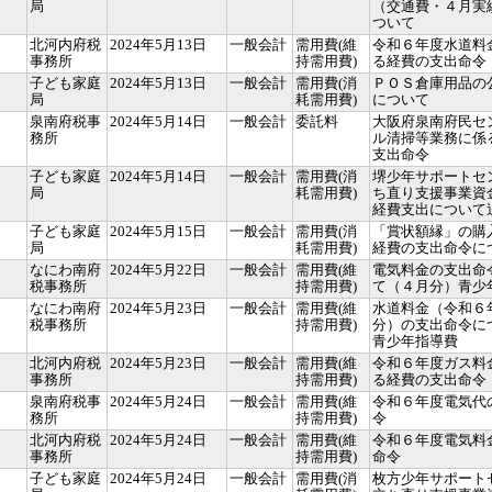
局
（交通費・４月実
ついて
北河内府税
2024年5月13日
一般会計
需用費(維
令和６年度水道料
事務所
持需用費)
る経費の支出命令
子ども家庭
2024年5月13日
一般会計
需用費(消
ＰＯＳ倉庫用品の
局
耗需用費)
について
泉南府税事
2024年5月14日
一般会計
委託料
大阪府泉南府民セ
務所
ル清掃等業務に係
支出命令
子ども家庭
2024年5月14日
一般会計
需用費(消
堺少年サポートセ
局
耗需用費)
ち直り支援事業資
経費支出について
子ども家庭
2024年5月15日
一般会計
需用費(消
「賞状額縁」の購
局
耗需用費)
経費の支出命令に
なにわ南府
2024年5月22日
一般会計
需用費(維
電気料金の支出命
税事務所
持需用費)
て（４月分）青少
なにわ南府
2024年5月23日
一般会計
需用費(維
水道料金（令和６
税事務所
持需用費)
分）の支出命令
青少年指導費
北河内府税
2024年5月23日
一般会計
需用費(維
令和６年度ガス料
事務所
持需用費)
る経費の支出命令
泉南府税事
2024年5月24日
一般会計
需用費(維
令和６年度電気代
務所
持需用費)
令
北河内府税
2024年5月24日
一般会計
需用費(維
令和６年度電気料
事務所
持需用費)
命令
子ども家庭
2024年5月24日
一般会計
需用費(消
枚方少年サポート