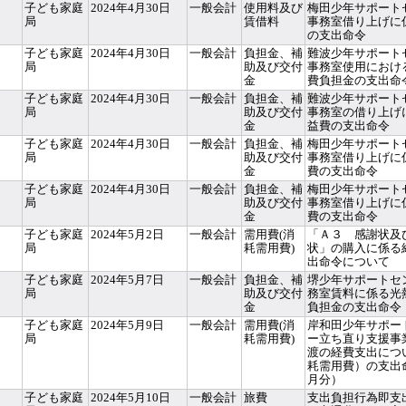
子ども家庭
2024年4月30日
一般会計
使用料及び
梅田少年サポート
局
賃借料
事務室借り上げに
の支出命令
子ども家庭
2024年4月30日
一般会計
負担金、補
難波少年サポート
局
助及び交付
事務室使用におけ
金
費負担金の支出命
子ども家庭
2024年4月30日
一般会計
負担金、補
難波少年サポート
局
助及び交付
事務室の借り上げ
金
益費の支出命令
子ども家庭
2024年4月30日
一般会計
負担金、補
梅田少年サポート
局
助及び交付
事務室借り上げに
金
費の支出命令
子ども家庭
2024年4月30日
一般会計
負担金、補
梅田少年サポート
局
助及び交付
事務室借り上げに
金
費の支出命令
子ども家庭
2024年5月2日
一般会計
需用費(消
「Ａ３ 感謝状及
局
耗需用費)
状」の購入に係る
出命令について
子ども家庭
2024年5月7日
一般会計
負担金、補
堺少年サポートセ
局
助及び交付
務室賃料に係る光
金
負担金の支出命令
子ども家庭
2024年5月9日
一般会計
需用費(消
岸和田少年サポー
局
耗需用費)
ー立ち直り支援事
渡の経費支出につ
耗需用費）の支出
月分）
子ども家庭
2024年5月10日
一般会計
旅費
支出負担行為即支