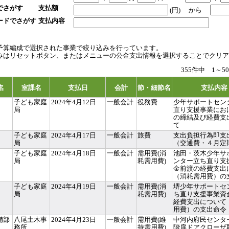
でさがす
支払額
(円)
から
ードでさがす
支払内容
予算編成で選択された事業で絞り込みを行っています。
みはリセットボタン、またはメニューの公金支出情報を選択することでクリア
355件中 1～
名
室課名
支払日
会計
節・細節名
支払内容
子ども家庭
2024年4月12日
一般会計
役務費
少年サポートセン
局
直り支援事業にお
の締結及び経費支
て
子ども家庭
2024年4月17日
一般会計
旅費
支出負担行為即支
局
（交通費・４月定
子ども家庭
2024年4月18日
一般会計
需用費(消
池田・茨木少年サ
局
耗需用費)
ンター立ち直り支
金前渡の経費支出
（消耗需用費）の
子ども家庭
2024年4月19日
一般会計
需用費(消
堺少年サポートセ
局
耗需用費)
ち直り支援事業資
経費支出について
用費）の支出命令
備部
八尾土木事
2024年4月23日
一般会計
需用費(維
中河内府民センタ
務所
持需用費)
階扉ドアクローザ