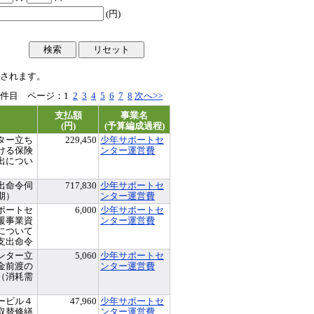
(円)
されます。
50件目 ページ：
1
2
3
4
5
6
7
8
次へ>>
支払額
事業名
(円)
(予算編成過程)
ター立ち
229,450
少年サポートセ
ける保険
ンター運営費
出につい
出命令伺
717,830
少年サポートセ
期）
ンター運営費
ポートセ
6,000
少年サポートセ
援事業資
ンター運営費
について
支出命令
ンター立
5,060
少年サポートセ
金前渡の
ンター運営費
（消耗需
ービル４
47,960
少年サポートセ
取替修繕
ンター運営費