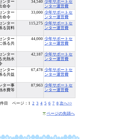
センター
34,540
少年サポートセ
出命令
ンター運営費
センター
33,000
少年サポートセ
出命令
ンター運営費
センター
115,275
少年サポートセ
係る賃料
ンター運営費
センター
44,000
少年サポートセ
に係る共
ンター運営費
センター
42,187
少年サポートセ
る光熱水
ンター運営費
令
センター
67,478
少年サポートセ
係る共益
ンター運営費
ンター事
87,963
少年サポートセ
熱水費等
ンター運営費
50件目 ページ：
1
2
3
4
5
6
7
8
次へ>>
ページの先頭へ