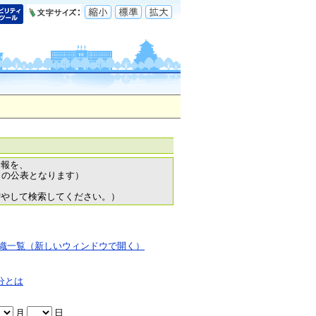
情報を、
日の公表となります）
増やして検索してください。）
織一覧（新しいウィンドウで開く）
分とは
月
日