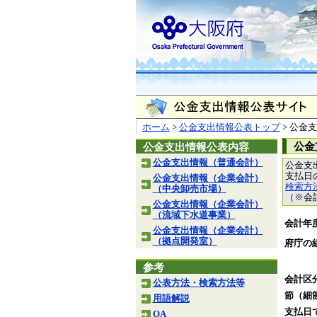
ホーム
>
公金支出情報公表トップ
> 公金
公金
公金支出情報公表内容
公金支出情報（普通会計）
公金支
支払日
公金支出情報（企業会計）
検索方
（中央卸売市場）
（※会
公金支出情報（企業会計）
（流域下水道事業）
会計年
公金支出情報（企業会計）
（拠点開発室）
府庁の
参考
会計区
公表方法・検索方法等
節（細
用語解説
支払日
QA