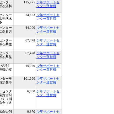
センター
115,275
少年サポートセ
係る賃料
ンター運営費
センター
54,623
少年サポートセ
る光熱水
ンター運営費
令
センター
44,000
少年サポートセ
に係る共
ンター運営費
センター
67,478
少年サポートセ
係る共益
ンター運営費
センター
67,478
少年サポートセ
係る共益
ンター運営費
び表彰
15,070
少年サポートセ
経費の支
ンター運営費
ンター事
101,960
少年サポートセ
熱水費等
ンター運営費
トセンタ
6,000
少年サポートセ
業資金前
ンター運営費
いて（消
命令（５
出命令伺
9,870
少年サポートセ