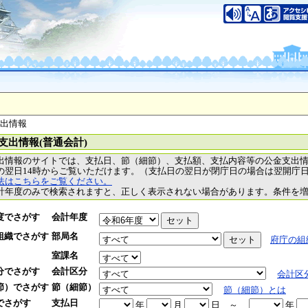
支出情報
支出情報(普通会計)
出情報のサイトでは、支払日、節（細節）、支払額、支払内容等の公金支出
の翌日14時からご覧いただけます。（支払日の翌日が閉庁日の場合は翌開庁
法はこちらをご覧ください。
計年度のみで検索されますと、正しく表示されない場合があります。条件を
度でさがす
会計年度
組織でさがす
部局名
府庁の組
室課名
分でさがす
会計区分
会計区
節）でさがす
節（細節）
節（細節）とは
でさがす
支払日
年
月
日
～
年