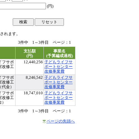
(円)
されます。
3件中 1～3件目 ページ：
1
支払額
事業名
(円)
(予算編成過程)
イフサポ
12,440,256
子どもライフサ
室改修工
ポートセンター
）
改修事業費
イフサポ
8,246,542
子どもライフサ
室改修工
ポートセンター
（代金）
改修事業費
イフサポ
18,747,010
子どもライフサ
室改修工
ポートセンター
金）
改修事業費
3件中 1～3件目 ページ：
1
ページの先頭へ