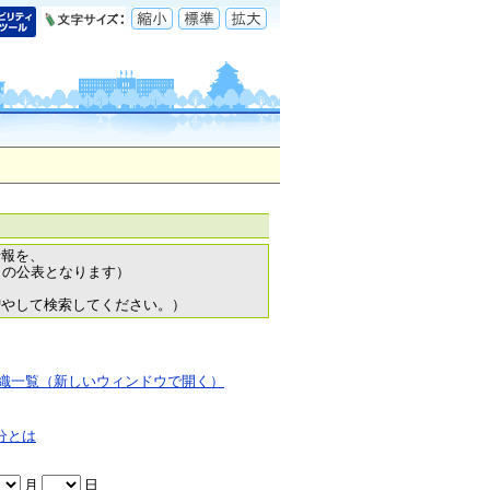
情報を、
日の公表となります）
増やして検索してください。）
織一覧（新しいウィンドウで開く）
分とは
月
日