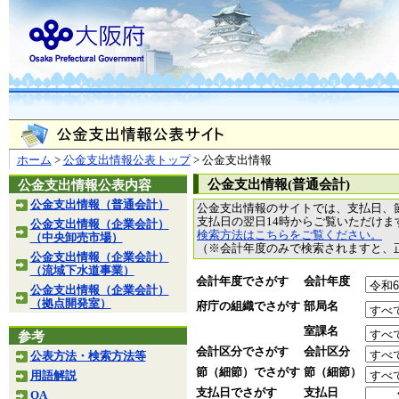
ホーム
>
公金支出情報公表トップ
> 公金支出情報
公金支出情報(普通会計)
公金支出情報公表内容
公金支出情報（普通会計）
公金支出情報のサイトでは、支払日、
支払日の翌日14時からご覧いただけ
公金支出情報（企業会計）
検索方法はこちらをご覧ください。
（中央卸売市場）
（※会計年度のみで検索されますと、
公金支出情報（企業会計）
（流域下水道事業）
会計年度でさがす
会計年度
公金支出情報（企業会計）
（拠点開発室）
府庁の組織でさがす
部局名
室課名
参考
会計区分でさがす
会計区分
公表方法・検索方法等
節（細節）でさがす
節（細節）
用語解説
支払日でさがす
支払日
QA