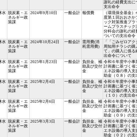
謝礼の経費支出に
支出命令
林水
脱炭素・エ
2024年9月10日
一般会計
報償費
（環境保全基金）
ネルギー政
度第１回おおさか
策課
ック対策推進プラ
ームプラスチック
分科会の謝礼の経
ついての支出命令
林水
脱炭素・エ
2024年10月24日
一般会計
需用費(消
「「ごみゼロアク
ネルギー政
耗需用費)
周知用チラシの購
策課
て」の購入に係る
出命令について
林水
脱炭素・エ
2025年1月23日
一般会計
負担金、補
令和６年度中小事
ネルギー政
助及び交付
計画書に基づく省
策課
金
エネ設備の導入支
助金（０８）の支
林水
脱炭素・エ
2025年2月4日
一般会計
負担金、補
令和６年度中小事
ネルギー政
助及び交付
計画書に基づく省
策課
金
エネ設備の導入支
（１０）の支出命
林水
脱炭素・エ
2025年2月6日
一般会計
負担金、補
令和６年度中小事
ネルギー政
助及び交付
計画書に基づく省
策課
金
エネ設備の導入支
助金（０９）の支
林水
脱炭素・エ
2025年3月3日
一般会計
負担金、補
令和６年度中小事
ネルギー政
助及び交付
計画書に基づく省
策課
金
エネ設備の導入支
助金（０２）の支