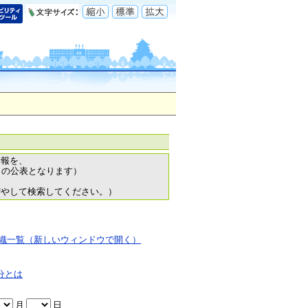
情報を、
日の公表となります）
増やして検索してください。）
織一覧（新しいウィンドウで開く）
分とは
月
日