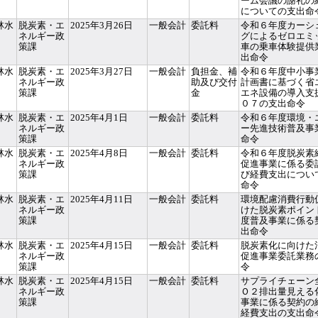
ーム会議の謝礼の
についての支出命
林水
脱炭素・エ
2025年3月26日
一般会計
委託料
令和６年度カーシ
ネルギー政
グによるゼロエミ
策課
車の乗車体験提供
出命令
林水
脱炭素・エ
2025年3月27日
一般会計
負担金、補
令和６年度中小事
ネルギー政
助及び交付
計画書に基づく省
策課
金
エネ設備の導入支
０７の支出命令
林水
脱炭素・エ
2025年4月1日
一般会計
委託料
令和６年度環境・
ネルギー政
ー先進技術普及事
策課
命令
林水
脱炭素・エ
2025年4月8日
一般会計
委託料
令和６年度脱炭素
ネルギー政
促進事業に係る委
策課
び経費支出につい
命令
林水
脱炭素・エ
2025年4月11日
一般会計
委託料
環境配慮消費行動
ネルギー政
けた脱炭素ポイン
策課
度普及事業に係る
出命令
林水
脱炭素・エ
2025年4月15日
一般会計
委託料
脱炭素化に向けた
ネルギー政
促進事業委託業務
策課
令
林水
脱炭素・エ
2025年4月15日
一般会計
委託料
サプライチェーン
ネルギー政
Ｏ２排出量見える
策課
事業に係る契約の
経費支出の支出命