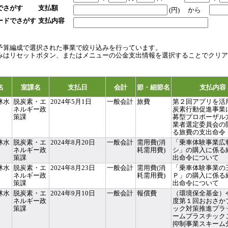
でさがす
支払額
(円)
から
ードでさがす
支払内容
予算編成で選択された事業で絞り込みを行っています。
みはリセットボタン、またはメニューの公金支出情報を選択することでクリア
名
室課名
支払日
会計
節・細節名
支払内容
林水
脱炭素・エ
2024年5月1日
一般会計
旅費
第２回アプリを活
ネルギー政
炭素行動促進事業
策課
募型プロポーザル
業者選定委員会の
る旅費の支出命令
林水
脱炭素・エ
2024年8月20日
一般会計
需用費(消
「乗車体験事業広
ネルギー政
耗需用費)
シ」の購入に係る
策課
出命令について
林水
脱炭素・エ
2024年8月23日
一般会計
需用費(消
「乗車体験事業の
ネルギー政
耗需用費)
Ｐ」の購入に係る
策課
出命令について
林水
脱炭素・エ
2024年9月10日
一般会計
報償費
（環境保全基金）
ネルギー政
度第１回おおさか
策課
ック対策推進プラ
ームプラスチック
抑制事業スキーム