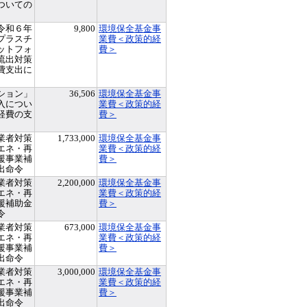
ついての
令和６年
9,800
環境保全基金事
プラスチ
業費＜政策的経
ットフォ
費＞
流出対策
費支出に
ション」
36,506
環境保全基金事
入につい
業費＜政策的経
経費の支
費＞
業者対策
1,733,000
環境保全基金事
エネ・再
業費＜政策的経
援事業補
費＞
出命令
業者対策
2,200,000
環境保全基金事
エネ・再
業費＜政策的経
援補助金
費＞
令
業者対策
673,000
環境保全基金事
エネ・再
業費＜政策的経
援事業補
費＞
出命令
業者対策
3,000,000
環境保全基金事
エネ・再
業費＜政策的経
援事業補
費＞
出命令