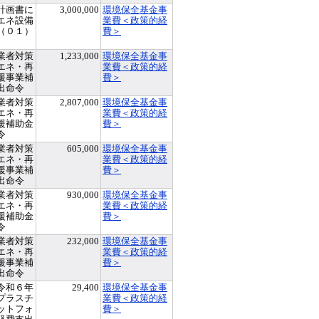
計画書に
3,000,000
環境保全基金事
エネ設備
業費＜政策的経
（０１）
費＞
業者対策
1,233,000
環境保全基金事
エネ・再
業費＜政策的経
援事業補
費＞
出命令
業者対策
2,807,000
環境保全基金事
エネ・再
業費＜政策的経
援補助金
費＞
令
業者対策
605,000
環境保全基金事
エネ・再
業費＜政策的経
援事業補
費＞
出命令
業者対策
930,000
環境保全基金事
エネ・再
業費＜政策的経
援補助金
費＞
令
業者対策
232,000
環境保全基金事
エネ・再
業費＜政策的経
援事業補
費＞
出命令
令和６年
29,400
環境保全基金事
プラスチ
業費＜政策的経
ットフォ
費＞