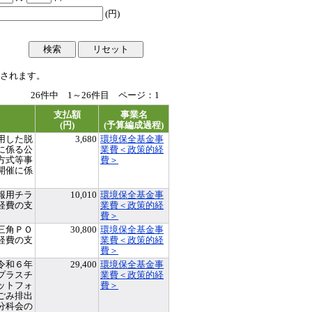
(円)
されます。
26件中 1～26件目 ページ：
1
支払額
事業名
(円)
(予算編成過程)
用した脱
3,680
環境保全基金事
に係る公
業費＜政策的経
方式等事
費＞
開催に係
報用チラ
10,010
環境保全基金事
経費の支
業費＜政策的経
費＞
三角ＰＯ
30,800
環境保全基金事
経費の支
業費＜政策的経
費＞
令和６年
29,400
環境保全基金事
プラスチ
業費＜政策的経
ットフォ
費＞
ごみ排出
分科会の