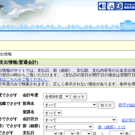
支出情報
支出情報(普通会計)
出情報のサイトでは、支払日、節（細節）、支払額、支払内容等の公金支出
の翌日14時からご覧いただけます。（支払日の翌日が閉庁日の場合は翌開庁
法はこちらをご覧ください。
計年度のみで検索されますと、正しく表示されない場合があります。条件を
度でさがす
会計年度
組織でさがす
部局名
府庁の組
室課名
分でさがす
会計区分
会計区
節）でさがす
節（細節）
節（細節）とは
でさがす
支払日
年
月
日
～
年