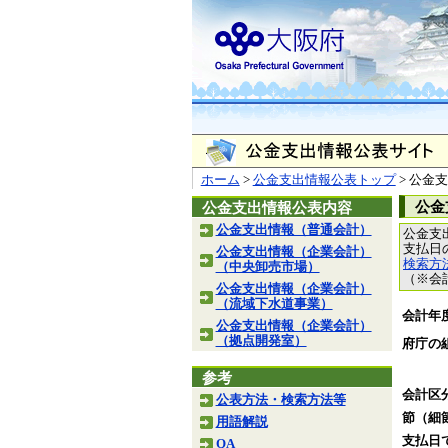
ホーム
>
公金支出情報公表トップ
> 公金
公金
公金支出情報公表内容
公金支出情報（普通会計）
公金支
支払日
公金支出情報（企業会計）
検索方
（中央卸売市場）
（※会
公金支出情報（企業会計）
（流域下水道事業）
会計年
公金支出情報（企業会計）
（拠点開発室）
府庁の
参考
会計区
公表方法・検索方法等
節（細
用語解説
支払日
QA