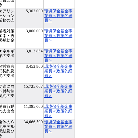
経費支出
令
ェアリン
5,302,000
環境保全基金事
ッション
業費＜政策的経
業務の支
費＞
業者対策
3,000,000
環境保全基金事
エネ・再
業費＜政策的経
援補助金
費＞
エネルギ
3,813,854
環境保全基金事
業の支出
業費＜政策的経
費＞
経営宣言
3,452,900
環境保全基金事
託契約及
業費＜政策的経
ての支出
費＞
促進に向
15,725,007
環境保全基金事
ト付与制
業費＜政策的経
契約の支
費＞
消費行動
11,385,000
環境保全基金事
の支出命
業費＜政策的経
費＞
全体のＣ
34,666,500
環境保全基金事
化モデル
業費＜政策的経
締結及び
費＞
令