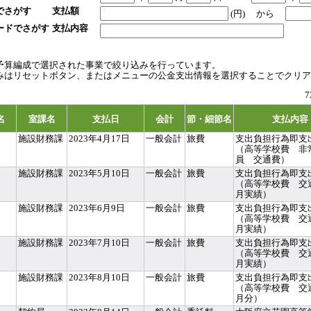
でさがす
支払額
(円)
から
ードでさがす
支払内容
予算編成で選択された事業で絞り込みを行っています。
みはリセットボタン、またはメニューの公金支出情報を選択することでクリア
名
室課名
支払日
会計
節・細節名
支払内容
施設財務課
2023年4月17日
一般会計
旅費
支出負担行為即支
（高等学校費 非
員 交通費）
施設財務課
2023年5月10日
一般会計
旅費
支出負担行為即支
（高等学校費 交
月実績）
施設財務課
2023年6月9日
一般会計
旅費
支出負担行為即支
（高等学校費 交
月実績）
施設財務課
2023年7月10日
一般会計
旅費
支出負担行為即支
（高等学校費 交
月実績）
施設財務課
2023年8月10日
一般会計
旅費
支出負担行為即支
（高等学校費 交
月分）