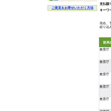
支払額
ご意見をお寄せいただく方法
キーワ
現在、
絞り込
部局
教育庁
教育庁
教育庁
教育庁
教育庁