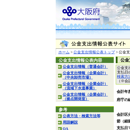
ホーム
>
公金支出情報公表トップ
> 公金
公金
公金支出情報公表内容
公金支出情報（普通会計）
公金支
支払日
公金支出情報（企業会計）
検索方
（中央卸売市場）
（※会
公金支出情報（企業会計）
（流域下水道事業）
会計年
公金支出情報（企業会計）
（拠点開発室）
府庁の
参考
会計区
公表方法・検索方法等
節（細
用語解説
支払日
QA