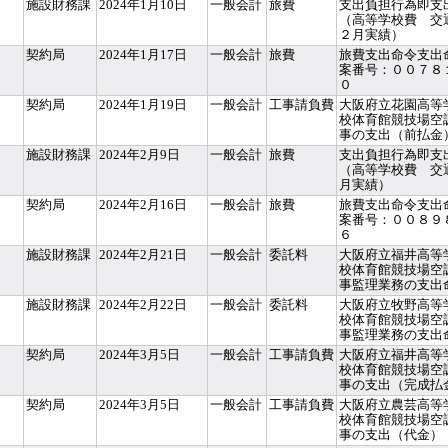
施設財務課
2024年1月10日
一般会計
旅費
支出負担行為即支
（高等学校費 交
２月実績）
契約局
2024年1月17日
一般会計
旅費
旅費支出命令支出
案番号：００７８
０
契約局
2024年1月19日
一般会計
工事請負費
大阪府立花園高等
校体育館競技場空
事の支出（前払金
施設財務課
2024年2月9日
一般会計
旅費
支出負担行為即支
（高等学校費 交
月実績）
契約局
2024年2月16日
一般会計
旅費
旅費支出命令支出
案番号：００８９
６
施設財務課
2024年2月21日
一般会計
委託料
大阪府立福井高等
校体育館競技場空
事監理業務の支出
施設財務課
2024年2月22日
一般会計
委託料
大阪府立牧野高等
校体育館競技場空
事監理業務の支出
契約局
2024年3月5日
一般会計
工事請負費
大阪府立福井高等
校体育館競技場空
事の支出（完成払
契約局
2024年3月5日
一般会計
工事請負費
大阪府立農芸高等
校体育館競技場空
事の支出（代金）