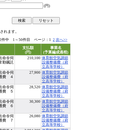
(円)
されます。
72件中 1～50件目 ページ：
1
2
次へ>>
支払額
事業名
(円)
(予算編成過程)
出命令伺
210,100
体育館空気調節
常勤嘱託
設備整備費（府
立高等学校）
出命令伺
27,900
体育館空気調節
通費 ４
設備整備費（府
立高等学校）
出命令伺
28,520
体育館空気調節
通費 ５
設備整備費（府
立高等学校）
出命令伺
30,300
体育館空気調節
通費 ６
設備整備費（府
立高等学校）
出命令伺
26,080
体育館空気調節
通費 ７
設備整備費（府
立高等学校）