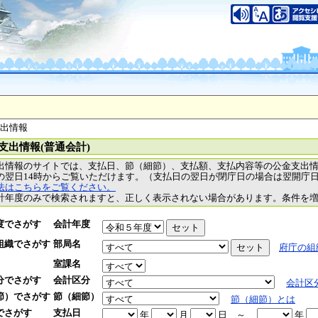
支出情報
支出情報(普通会計)
出情報のサイトでは、支払日、節（細節）、支払額、支払内容等の公金支出
の翌日14時からご覧いただけます。（支払日の翌日が閉庁日の場合は翌開庁
法はこちらをご覧ください。
計年度のみで検索されますと、正しく表示されない場合があります。条件を
度でさがす
会計年度
組織でさがす
部局名
府庁の組
室課名
分でさがす
会計区分
会計区
節）でさがす
節（細節）
節（細節）とは
でさがす
支払日
年
月
日
～
年