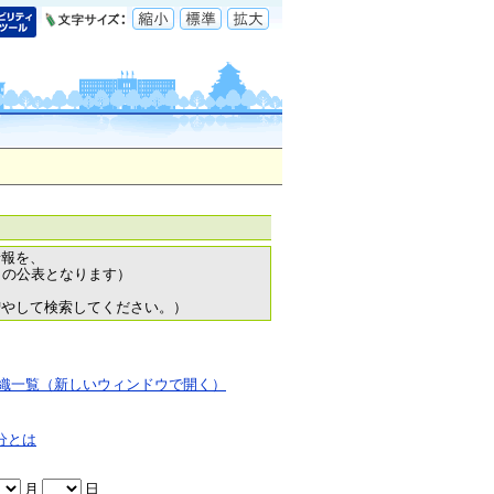
情報を、
日の公表となります）
増やして検索してください。）
織一覧（新しいウィンドウで開く）
分とは
月
日