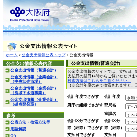
ホーム
>
公金支出情報公表トップ
> 公金支出情報
公金支出情報(普通会計)
公金支出情報公表内容
公金支出情報（普通会計）
公金支出情報のサイトでは、支払日、
支払日の翌日14時からご覧いただけ
公金支出情報（企業会計）
検索方法はこちらをご覧ください。
（中央卸売市場）
（※会計年度のみで検索されますと、
公金支出情報（企業会計）
（流域下水道事業）
会計年度でさがす
会計年度
公金支出情報（企業会計）
（拠点開発室）
府庁の組織でさがす
部局名
室課名
参考
会計区分でさがす
会計区分
公表方法・検索方法等
節（細節）でさがす
節（細節）
用語解説
支払日でさがす
支払日
QA