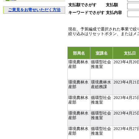
支払額でさがす
支払額
ご意見をお寄せいただく方法
キーワードでさがす
支払内容
現在、予算編成で選択された事業で絞
絞り込みはリセットボタン、またはメ
部局名
室課名
支払日
環境農林水
循環型社会
2023年4月20
産部
推進室
環境農林水
環境農林水
2023年4月21
産部
産総務課
環境農林水
循環型社会
2023年4月25
産部
推進室
環境農林水
循環型社会
2023年4月25
産部
推進室
環境農林水
循環型社会
2023年4月27
産部
推進室