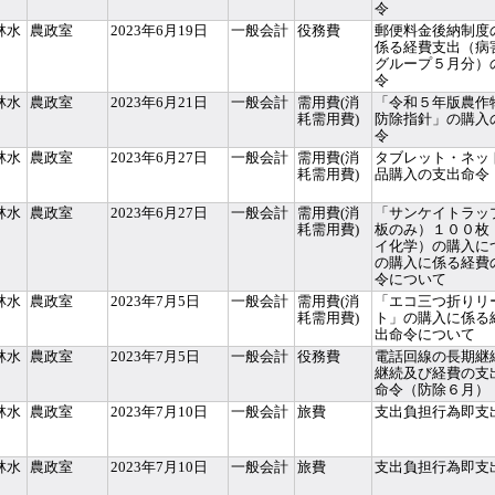
令
林水
農政室
2023年6月19日
一般会計
役務費
郵便料金後納制度
係る経費支出（病
グループ５月分）
令
林水
農政室
2023年6月21日
一般会計
需用費(消
「令和５年版農作
耗需用費)
防除指針」の購入
令
林水
農政室
2023年6月27日
一般会計
需用費(消
タブレット・ネッ
耗需用費)
品購入の支出命令
林水
農政室
2023年6月27日
一般会計
需用費(消
「サンケイトラッ
耗需用費)
板のみ）１００枚
イ化学）の購入に
の購入に係る経費
令について
林水
農政室
2023年7月5日
一般会計
需用費(消
「エコ三つ折りリ
耗需用費)
ト」の購入に係る
出命令について
林水
農政室
2023年7月5日
一般会計
役務費
電話回線の長期継
継続及び経費の支
命令（防除６月）
林水
農政室
2023年7月10日
一般会計
旅費
支出負担行為即支
林水
農政室
2023年7月10日
一般会計
旅費
支出負担行為即支