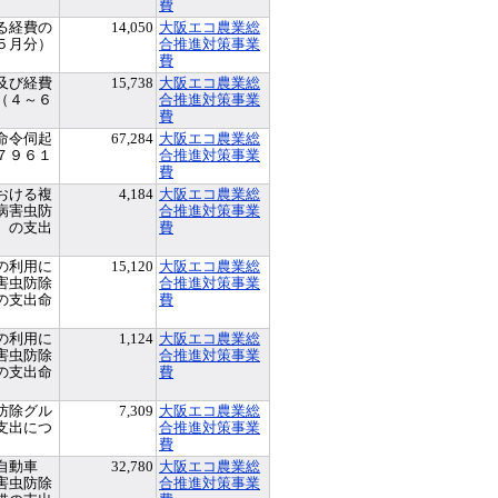
費
る経費の
14,050
大阪エコ農業総
５月分）
合推進対策事業
費
及び経費
15,738
大阪エコ農業総
（４～６
合推進対策事業
費
命令伺起
67,284
大阪エコ農業総
７９６１
合推進対策事業
費
おける複
4,184
大阪エコ農業総
病害虫防
合推進対策事業
）の支出
費
の利用に
15,120
大阪エコ農業総
害虫防除
合推進対策事業
の支出命
費
の利用に
1,124
大阪エコ農業総
害虫防除
合推進対策事業
の支出命
費
防除グル
7,309
大阪エコ農業総
支出につ
合推進対策事業
費
自動車
32,780
大阪エコ農業総
害虫防除
合推進対策事業