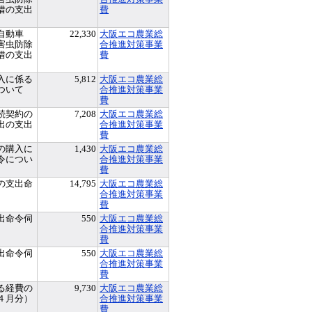
借の支出
費
自動車
22,330
大阪エコ農業総
害虫防除
合推進対策事業
借の支出
費
入に係る
5,812
大阪エコ農業総
ついて
合推進対策事業
費
続契約の
7,208
大阪エコ農業総
出の支出
合推進対策事業
）
費
の購入に
1,430
大阪エコ農業総
令につい
合推進対策事業
費
の支出命
14,795
大阪エコ農業総
合推進対策事業
費
出命令伺
550
大阪エコ農業総
合推進対策事業
費
出命令伺
550
大阪エコ農業総
合推進対策事業
費
る経費の
9,730
大阪エコ農業総
４月分）
合推進対策事業
費