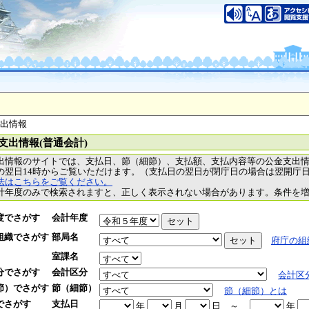
支出情報
支出情報(普通会計)
出情報のサイトでは、支払日、節（細節）、支払額、支払内容等の公金支出
の翌日14時からご覧いただけます。（支払日の翌日が閉庁日の場合は翌開庁
法はこちらをご覧ください。
計年度のみで検索されますと、正しく表示されない場合があります。条件を
度でさがす
会計年度
組織でさがす
部局名
府庁の組
室課名
分でさがす
会計区分
会計区
節）でさがす
節（細節）
節（細節）とは
でさがす
支払日
年
月
日
～
年