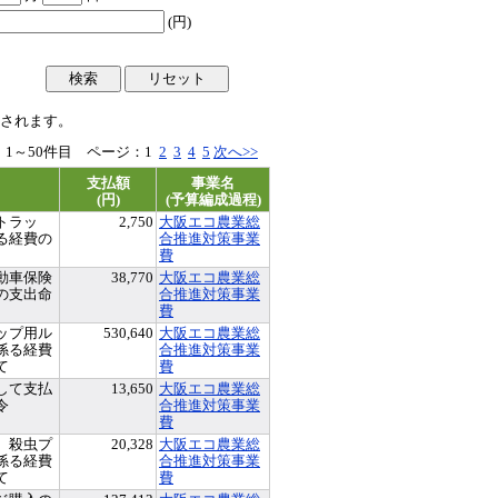
(円)
されます。
 1～50件目 ページ：
1
2
3
4
5
次へ>>
支払額
事業名
(円)
(予算編成過程)
トラッ
2,750
大阪エコ農業総
る経費の
合推進対策事業
費
動車保険
38,770
大阪エコ農業総
の支出命
合推進対策事業
費
ップ用ル
530,640
大阪エコ農業総
係る経費
合推進対策事業
て
費
して支払
13,650
大阪エコ農業総
令
合推進対策事業
費
 殺虫プ
20,328
大阪エコ農業総
係る経費
合推進対策事業
て
費