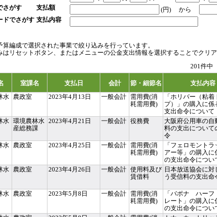
でさがす
支払額
(円)
から
ードでさがす
支払内容
予算編成で選択された事業で絞り込みを行っています。
みはリセットボタン、またはメニューの公金支出情報を選択することでクリア
201件中
名
室課名
支払日
会計
節・細節名
支払内容
林水
農政室
2023年4月13日
一般会計
需用費(消
「ホリバー（粘着
耗需用費)
プ）」の購入に係
支出命令について
林水
環境農林水
2023年4月21日
一般会計
役務費
大阪府公用車の自
産総務課
料の支出について
令
林水
農政室
2023年4月25日
一般会計
需用費(消
「フェロモントラ
耗需用費)
アー等」の購入に
の支出命令につい
林水
農政室
2023年4月26日
一般会計
使用料及び
日本放送協会に対
賃借料
う受信料の支出命
林水
農政室
2023年5月8日
一般会計
需用費(消
「バポナ ハーフ
耗需用費)
レート」の購入に
の支出命令につい