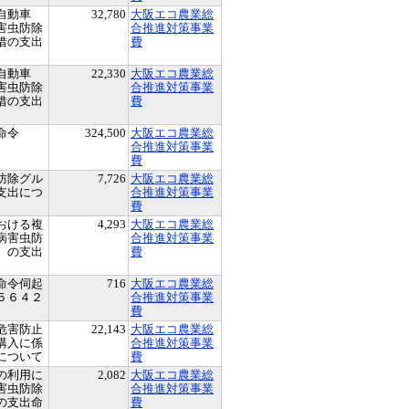
自動車
32,780
大阪エコ農業総
害虫防除
合推進対策事業
借の支出
費
自動車
22,330
大阪エコ農業総
害虫防除
合推進対策事業
借の支出
費
命令
324,500
大阪エコ農業総
合推進対策事業
費
防除グル
7,726
大阪エコ農業総
支出につ
合推進対策事業
費
おける複
4,293
大阪エコ農業総
病害虫防
合推進対策事業
）の支出
費
命令伺起
716
大阪エコ農業総
５６４２
合推進対策事業
費
危害防止
22,143
大阪エコ農業総
購入に係
合推進対策事業
について
費
の利用に
2,082
大阪エコ農業総
害虫防除
合推進対策事業
の支出命
費