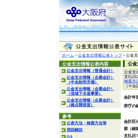
ホーム
>
公金支出情報公表トップ
> 公金
公金
公金支出情報公表内容
公金支出情報（普通会計）
公金支
支払日
公金支出情報（企業会計）
検索方
（中央卸売市場）
（※会
公金支出情報（企業会計）
（流域下水道事業）
会計年
公金支出情報（企業会計）
（拠点開発室）
府庁の
参考
会計区
公表方法・検索方法等
節（細
用語解説
支払日
QA