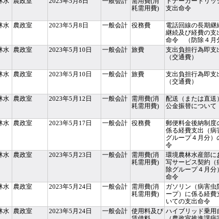
林水
農政室
2023年5月8日
一般会計
需用費(消
トナーカートリッ
耗需用費)
支出命令
林水
農政室
2023年5月8日
一般会計
役務費
電話回線の長期継
継続及び経費の支
命令 （防除４月
林水
農政室
2023年5月10日
一般会計
旅費
支出負担行為即支
（交通費）
林水
農政室
2023年5月10日
一般会計
旅費
支出負担行為即支
（交通費）
林水
農政室
2023年5月12日
一般会計
需用費(消
配送（または直送
耗需用費)
公金振替について
林水
農政室
2023年5月17日
一般会計
役務費
郵便料金後納制度
係る経費支出（病
グループ４月分）
令
林水
農政室
2023年5月23日
一般会計
需用費(消
環境農林水産部に
耗需用費)
写サービス契約（
除グループ４月分
命令
林水
農政室
2023年5月24日
一般会計
需用費(消
ガソリン（病害虫
耗需用費)
ープ）に係る経費
いての支出命令
林水
農政室
2023年5月24日
一般会計
使用料及び
ハイブリッド乗用
賃借料
（農政室推進課病