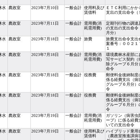
林水
農政室
2023年7月10日
一般会計
使用料及び
ＥＴＣ利用にかか
賃借料
支出の支出命令（
林水
農政室
2023年7月11日
一般会計
需用費(消
定期刊行物の調達
耗需用費)
の支出の支出命令
月分）
林水
農政室
2023年7月18日
一般会計
旅費
旅費支出命令支出
案番号：００２１
１
林水
農政室
2023年7月18日
一般会計
需用費(消
環境農林水産部に
耗需用費)
写サービス契約（
除グループ６月分
命令
林水
農政室
2023年7月18日
一般会計
役務費
郵便料金後納制度
係る経費支出（病
グループ６月分）
令
林水
農政室
2023年7月18日
一般会計
役務費
郵便料金後納制度
係る経費支出（病
グループ６月分）
令
林水
農政室
2023年7月19日
一般会計
需用費(消
ガソリン（病害虫
耗需用費)
ープ）に係る経費
いての支出命令
林水
農政室
2023年7月19日
一般会計
使用料及び
ハイブリッド乗用
賃借料
（農政室推進課病