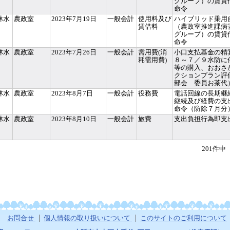
グループ）の賃貸
命令
林水
農政室
2023年7月19日
一般会計
使用料及び
ハイブリッド乗用
賃借料
（農政室推進課病
グループ）の賃貸
命令
林水
農政室
2023年7月26日
一般会計
需用費(消
小口支払基金の精
耗需用費)
８～７／９水防に
等の購入、おおさ
クションプラン評
部会 委員お茶代
林水
農政室
2023年8月7日
一般会計
役務費
電話回線の長期継
継続及び経費の支
命令（防除７月分
林水
農政室
2023年8月10日
一般会計
旅費
支出負担行為即支
201件中
お問合せ
個人情報の取り扱いについて
このサイトのご利用について