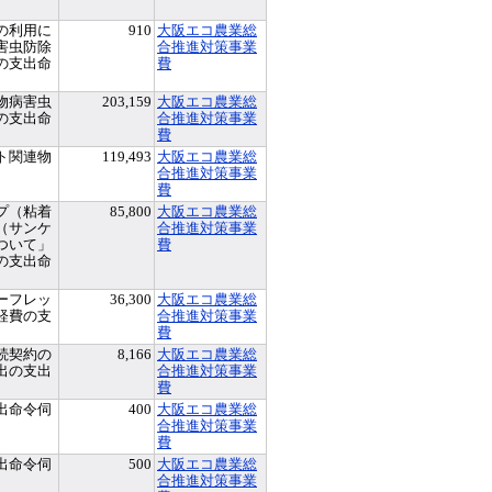
の利用に
910
大阪エコ農業総
害虫防除
合推進対策事業
の支出命
費
物病害虫
203,159
大阪エコ農業総
の支出命
合推進対策事業
費
ト関連物
119,493
大阪エコ農業総
合推進対策事業
費
プ（粘着
85,800
大阪エコ農業総
（サンケ
合推進対策事業
ついて」
費
の支出命
ーフレッ
36,300
大阪エコ農業総
経費の支
合推進対策事業
費
続契約の
8,166
大阪エコ農業総
出の支出
合推進対策事業
費
出命令伺
400
大阪エコ農業総
合推進対策事業
費
出命令伺
500
大阪エコ農業総
合推進対策事業