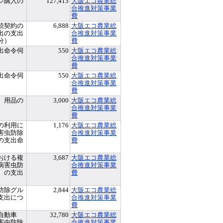
ジ購入の
127,413
大阪エコ農業総
合推進対策事業
費
続契約の
6,888
大阪エコ農業総
出の支出
合推進対策事業
分）
費
出命令伺
550
大阪エコ農業総
合推進対策事業
費
出命令伺
550
大阪エコ農業総
合推進対策事業
費
）用品の
3,000
大阪エコ農業総
合推進対策事業
費
の利用に
1,176
大阪エコ農業総
害虫防除
合推進対策事業
の支出命
費
おける複
3,687
大阪エコ農業総
病害虫防
合推進対策事業
）の支出
費
防除グル
2,844
大阪エコ農業総
支出につ
合推進対策事業
費
自動車
32,780
大阪エコ農業総
害虫防除
合推進対策事業