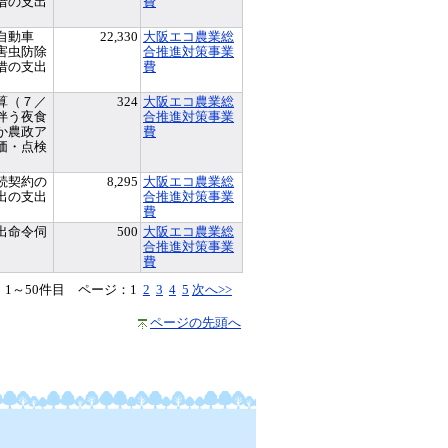
借の支出
費
自動車
22,330
大阪エコ農業総
害虫防除
合推進対策事業
借の支出
費
算（７／
324
大阪エコ農業総
伴う夜食
合推進対策事業
か農政ア
費
価・点検
）
続契約の
8,295
大阪エコ農業総
出の支出
合推進対策事業
）
費
出命令伺
500
大阪エコ農業総
合推進対策事業
費
 1～50件目 ページ：
1
2
3
4
5
次へ>>
ページの先頭へ