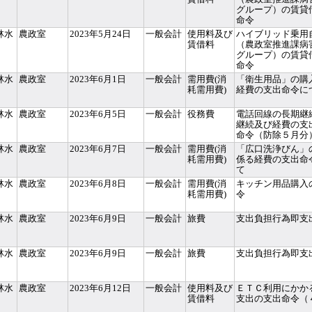
グループ）の賃貸
命令
林水
農政室
2023年5月24日
一般会計
使用料及び
ハイブリッド乗用
賃借料
（農政室推進課病
グループ）の賃貸
命令
林水
農政室
2023年6月1日
一般会計
需用費(消
「衛生用品」の購
耗需用費)
経費の支出命令に
林水
農政室
2023年6月5日
一般会計
役務費
電話回線の長期継
継続及び経費の支
命令（防除５月分
林水
農政室
2023年6月7日
一般会計
需用費(消
「広口洗浄びん」
耗需用費)
係る経費の支出命
て
林水
農政室
2023年6月8日
一般会計
需用費(消
キッチン用品購入
耗需用費)
令
林水
農政室
2023年6月9日
一般会計
旅費
支出負担行為即支
林水
農政室
2023年6月9日
一般会計
旅費
支出負担行為即支
林水
農政室
2023年6月12日
一般会計
使用料及び
ＥＴＣ利用にかか
賃借料
支出の支出命令（