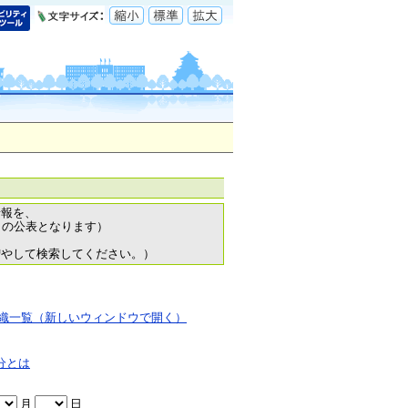
情報を、
日の公表となります）
増やして検索してください。）
織一覧（新しいウィンドウで開く）
分とは
月
日