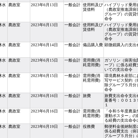
林水
農政室
2023年6月13日
一般会計
使用料及び
ハイブリッド乗用
賃借料
（農政室推進課病
グループ）の賃貸
命令
林水
農政室
2023年6月13日
一般会計
使用料及び
ハイブリッド乗用
賃借料
（農政室推進課病
グループ）の賃貸
命令
林水
農政室
2023年6月14日
一般会計
備品購入費
顕微鏡購入の支出
林水
農政室
2023年6月15日
一般会計
需用費(消
ガソリン（病害虫
耗需用費)
ープ）に係る経費
いての支出命令
林水
農政室
2023年6月15日
一般会計
需用費(消
環境農林水産部に
耗需用費)
写サービス契約（
除グループ５月分
命令
林水
農政室
2023年6月16日
一般会計
旅費
旅費支出命令支出
案番号：００１３
１
林水
農政室
2023年6月16日
一般会計
需用費(消
「令和５年度農薬
耗需用費)
運動ポスター」の
る経費の支出命令
林水
農政室
2023年6月19日
一般会計
役務費
郵便料金後納制度
係る経費支出（病
グループ５月分）