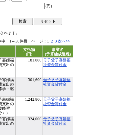
(円)
されます。
2件中 1～50件目 ページ：
1
2
3
次へ>>
支払額
事業名
(円)
(予算編成過程)
子寡婦福
181,000
母子父子寡婦福
費支出の
祉資金貸付金
子寡婦福
301,600
母子父子寡婦福
費支出の
祉資金貸付金
修学・継
子寡婦福
1,242,800
母子父子寡婦福
費支出の
祉資金貸付金
技能習
分））
子寡婦福
324,000
母子父子寡婦福
費支出の
祉資金貸付金