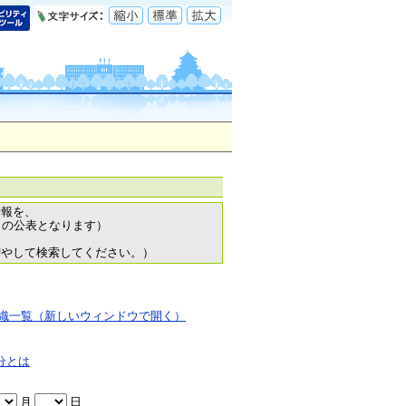
情報を、
日の公表となります）
増やして検索してください。）
織一覧（新しいウィンドウで開く）
分とは
月
日