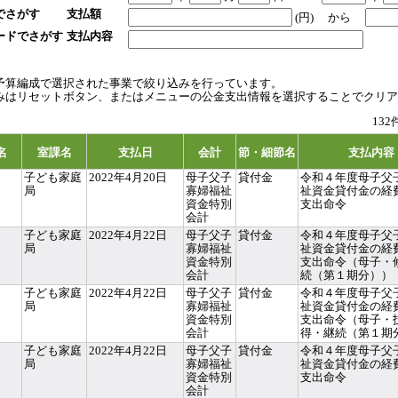
でさがす
支払額
(円)
から
ードでさがす
支払内容
予算編成で選択された事業で絞り込みを行っています。
みはリセットボタン、またはメニューの公金支出情報を選択することでクリア
13
名
室課名
支払日
会計
節・細節名
支払内容
子ども家庭
2022年4月20日
母子父子
貸付金
令和４年度母子父
局
寡婦福祉
祉資金貸付金の経
資金特別
支出命令
会計
子ども家庭
2022年4月22日
母子父子
貸付金
令和４年度母子父
局
寡婦福祉
祉資金貸付金の経
資金特別
支出命令（母子・
会計
続（第１期分））
子ども家庭
2022年4月22日
母子父子
貸付金
令和４年度母子父
局
寡婦福祉
祉資金貸付金の経
資金特別
支出命令（母子・
会計
得・継続（第１期
子ども家庭
2022年4月22日
母子父子
貸付金
令和４年度母子父
局
寡婦福祉
祉資金貸付金の経
資金特別
支出命令
会計