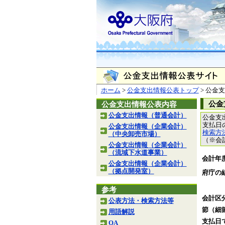
ホーム
>
公金支出情報公表トップ
> 公金
公金
公金支出情報公表内容
公金支出情報（普通会計）
公金支
支払日
公金支出情報（企業会計）
検索方
（中央卸売市場）
（※会
公金支出情報（企業会計）
（流域下水道事業）
会計年
公金支出情報（企業会計）
（拠点開発室）
府庁の
参考
会計区
公表方法・検索方法等
節（細
用語解説
支払日
QA