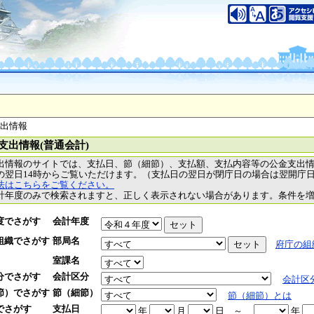
支出情報
支出情報(普通会計)
出情報のサイトでは、支払日、節（細節）、支払額、支払内容等の公金支出
の翌日14時からご覧いただけます。（支払日の翌日が閉庁日の場合は翌開庁
法はこちらをご覧ください。
計年度のみで検索されますと、正しく表示されない場合があります。条件を
度でさがす
会計年度
組織でさがす
部局名
府庁の組
室課名
分でさがす
会計区分
会計区
節）でさがす
節（細節）
節（細節）とは
でさがす
支払日
年
月
日
～
年