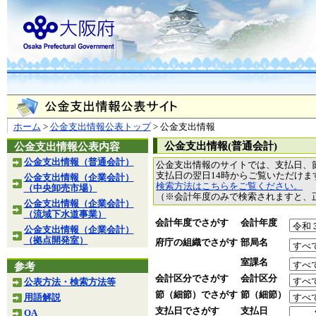
ホーム
>
公金支出情報公表トップ
> 公金支出情報
公金支出情報(普通会計)
公金支出情報公表内容
公金支出情報（普通会計）
公金支出情報のサイトでは、支払日、
支払日の翌日14時からご覧いただけ
公金支出情報（企業会計）
検索方法はこちらをご覧ください。
（中央卸売市場）
（※会計年度のみで検索されますと、
公金支出情報（企業会計）
（流域下水道事業）
会計年度でさがす
会計年度
公金支出情報（企業会計）
（拠点開発室）
府庁の組織でさがす
部局名
室課名
参考
会計区分でさがす
会計区分
公表方法・検索方法等
節（細節）でさがす
節（細節）
用語解説
支払日でさがす
支払日
QA