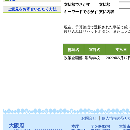
支払額でさがす
支払額
ご意見をお寄せいただく方法
キーワードでさがす
支払内容
現在、予算編成で選択された事業で絞
絞り込みはリセットボタン、またはメ
部局名
室課名
支払日
政策企画部
消防学校
2022年5月17
お問合せ
個人情報の取り
大阪府
本庁
〒540-8570
大阪市