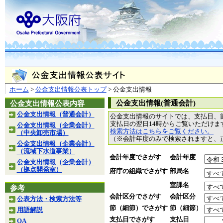
ホーム
>
公金支出情報公表トップ
> 公金支出情報
公金支出情報(普通会計)
公金支出情報公表内容
公金支出情報（普通会計）
公金支出情報のサイトでは、支払日、
支払日の翌日14時からご覧いただけ
公金支出情報（企業会計）
検索方法はこちらをご覧ください。
（中央卸売市場）
（※会計年度のみで検索されますと、
公金支出情報（企業会計）
（流域下水道事業）
会計年度でさがす
会計年度
公金支出情報（企業会計）
（拠点開発室）
府庁の組織でさがす
部局名
室課名
参考
会計区分でさがす
会計区分
公表方法・検索方法等
節（細節）でさがす
節（細節）
用語解説
支払日でさがす
支払日
QA