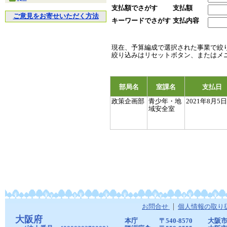
支払額でさがす
支払額
ご意見をお寄せいただく方法
キーワードでさがす
支払内容
現在、予算編成で選択された事業で絞
絞り込みはリセットボタン、またはメ
部局名
室課名
支払日
政策企画部
青少年・地
2021年8月5日
域安全室
お問合せ
個人情報の取り
大阪府
本庁
〒540-8570
大阪市