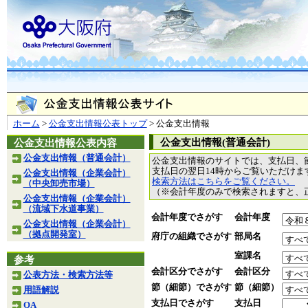
ホーム
>
公金支出情報公表トップ
> 公金支出情報
公金支出情報(普通会計)
公金支出情報公表内容
公金支出情報（普通会計）
公金支出情報のサイトでは、支払日、
支払日の翌日14時からご覧いただけ
公金支出情報（企業会計）
検索方法はこちらをご覧ください。
（中央卸売市場）
（※会計年度のみで検索されますと、
公金支出情報（企業会計）
（流域下水道事業）
会計年度でさがす
会計年度
公金支出情報（企業会計）
（拠点開発室）
府庁の組織でさがす
部局名
室課名
参考
会計区分でさがす
会計区分
公表方法・検索方法等
節（細節）でさがす
節（細節）
用語解説
支払日でさがす
支払日
QA