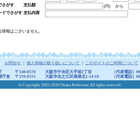
でさがす
支払額
(円)
から
ードでさがす
支払内容
る情報はございません。
お問合せ
個人情報の取り扱いについて
このサイトのご利用について
庁
〒540-8570
大阪市中央区大手前2丁目
（代表電話）06-6
洲庁舎
〒559-8555
大阪市住之江区南港北1-14-16
（代表電話）06-6
© Copyright 2003-2026 Osaka Prefecture,All rights reserved.