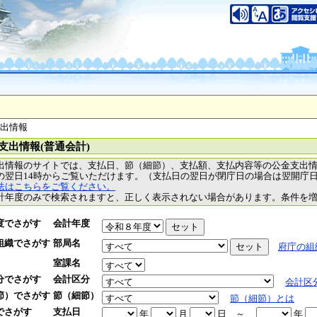
支出情報
支出情報(普通会計)
出情報のサイトでは、支払日、節（細節）、支払額、支払内容等の公金支出
の翌日14時からご覧いただけます。（支払日の翌日が閉庁日の場合は翌開庁
法はこちらをご覧ください。
計年度のみで検索されますと、正しく表示されない場合があります。条件を
度でさがす
会計年度
組織でさがす
部局名
府庁の組
室課名
分でさがす
会計区分
会計区
節）でさがす
節（細節）
節（細節）とは
でさがす
支払日
年
月
日
～
年