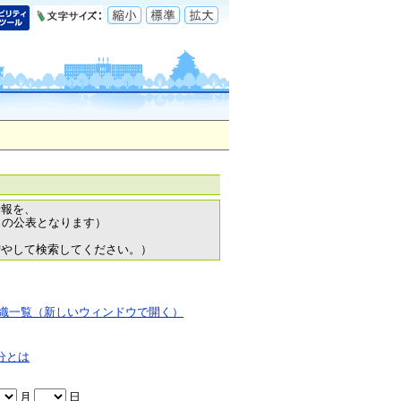
情報を、
日の公表となります）
増やして検索してください。）
織一覧（新しいウィンドウで開く）
分とは
月
日