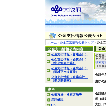
ホーム
>
公金支出情報公表トップ
> 公金
公金
公金支出情報公表内容
公金支出情報（普通会計）
公金支
支払日
公金支出情報（企業会計）
検索方
（中央卸売市場）
（※会
公金支出情報（企業会計）
（流域下水道事業）
会計年
公金支出情報（企業会計）
（拠点開発室）
府庁の
参考
会計区
公表方法・検索方法等
節（細
用語解説
支払日
QA