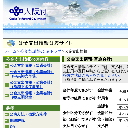
ホーム
>
公金支出情報公表トップ
> 公金支出情報
公金支出情報(普通会計)
公金支出情報公表内容
公金支出情報（普通会計）
公金支出情報のサイトでは、支払日、
支払日の翌日14時からご覧いただけ
公金支出情報（企業会計）
検索方法はこちらをご覧ください。
（中央卸売市場）
（※会計年度のみで検索されますと、
公金支出情報（企業会計）
（流域下水道事業）
会計年度でさがす
会計年度
公金支出情報（企業会計）
（拠点開発室）
府庁の組織でさがす
部局名
室課名
参考
会計区分でさがす
会計区分
公表方法・検索方法等
節（細節）でさがす
節（細節）
用語解説
支払日でさがす
支払日
QA