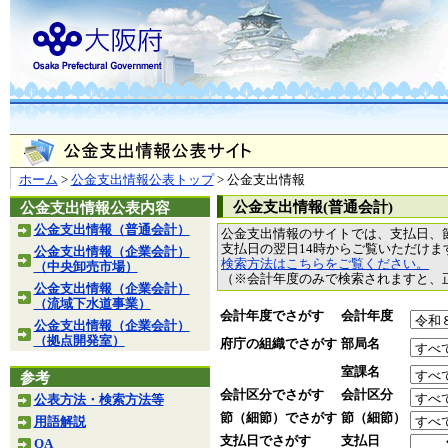
ホーム
>
公金支出情報公表トップ
> 公金支出情報
公金支出情報(普通会計)
公金支出情報公表内容
公金支出情報（普通会計）
公金支出情報のサイトでは、支払日、
支払日の翌日14時からご覧いただけ
公金支出情報（企業会計）
検索方法はこちらをご覧ください。
（中央卸売市場）
（※会計年度のみで検索されますと、
公金支出情報（企業会計）
（流域下水道事業）
会計年度でさがす
会計年度
公金支出情報（企業会計）
（拠点開発室）
府庁の組織でさがす
部局名
室課名
参考
会計区分でさがす
会計区分
公表方法・検索方法等
節（細節）でさがす
節（細節）
用語解説
支払日でさがす
支払日
QA