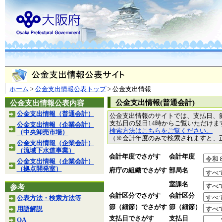
ホーム
>
公金支出情報公表トップ
> 公金支出情報
公金支出情報(普通会計)
公金支出情報公表内容
公金支出情報（普通会計）
公金支出情報のサイトでは、支払日、
支払日の翌日14時からご覧いただけ
公金支出情報（企業会計）
検索方法はこちらをご覧ください。
（中央卸売市場）
（※会計年度のみで検索されますと、
公金支出情報（企業会計）
（流域下水道事業）
会計年度でさがす
会計年度
公金支出情報（企業会計）
（拠点開発室）
府庁の組織でさがす
部局名
室課名
参考
会計区分でさがす
会計区分
公表方法・検索方法等
節（細節）でさがす
節（細節）
用語解説
支払日でさがす
支払日
QA