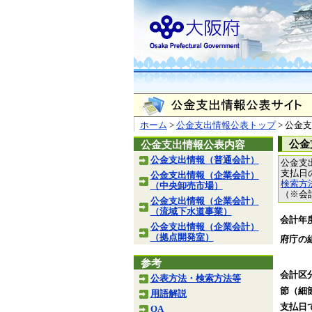
ホーム
>
公金支出情報公表トップ
> 公金
公金
公金支出情報公表内容
公金支出情報（普通会計）
公金支
支払日
公金支出情報（企業会計）
検索方
（中央卸売市場）
（※会
公金支出情報（企業会計）
（流域下水道事業）
会計年
公金支出情報（企業会計）
（拠点開発室）
府庁の
参考
会計区
公表方法・検索方法等
節（細
用語解説
支払日
QA