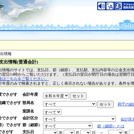
支出情報
支出情報(普通会計)
出情報のサイトでは、支払日、節（細節）、支払額、支払内容等の公金支出
の翌日14時からご覧いただけます。（支払日の翌日が閉庁日の場合は翌開庁
法はこちらをご覧ください。
計年度のみで検索されますと、正しく表示されない場合があります。条件を
度でさがす
会計年度
組織でさがす
部局名
府庁の組
室課名
分でさがす
会計区分
会計区
節）でさがす
節（細節）
節（細節）とは
でさがす
支払日
年
月
日
～
年