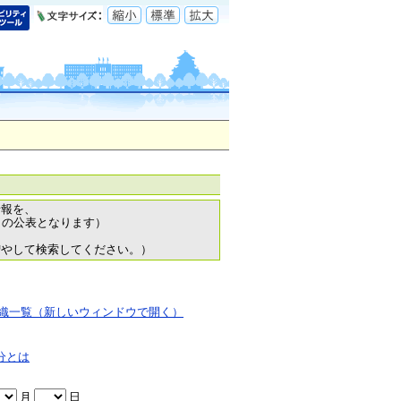
情報を、
日の公表となります）
増やして検索してください。）
織一覧（新しいウィンドウで開く）
分とは
月
日