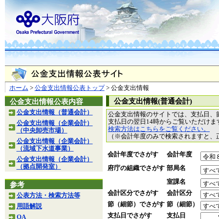
ホーム
>
公金支出情報公表トップ
> 公金支出情報
公金支出情報(普通会計)
公金支出情報公表内容
公金支出情報（普通会計）
公金支出情報のサイトでは、支払日、
支払日の翌日14時からご覧いただけ
公金支出情報（企業会計）
検索方法はこちらをご覧ください。
（中央卸売市場）
（※会計年度のみで検索されますと、
公金支出情報（企業会計）
（流域下水道事業）
会計年度でさがす
会計年度
公金支出情報（企業会計）
（拠点開発室）
府庁の組織でさがす
部局名
室課名
参考
会計区分でさがす
会計区分
公表方法・検索方法等
節（細節）でさがす
節（細節）
用語解説
支払日でさがす
支払日
QA