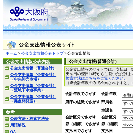
ホーム
>
公金支出情報公表トップ
> 公金支出情報
公金支出情報(普通会計)
公金支出情報公表内容
公金支出情報（普通会計）
公金支出情報のサイトでは、支払日、
支払日の翌日14時からご覧いただけ
公金支出情報（企業会計）
検索方法はこちらをご覧ください。
（中央卸売市場）
（※会計年度のみで検索されますと、
公金支出情報（企業会計）
（流域下水道事業）
会計年度でさがす
会計年度
公金支出情報（企業会計）
（拠点開発室）
府庁の組織でさがす
部局名
室課名
参考
会計区分でさがす
会計区分
公表方法・検索方法等
節（細節）でさがす
節（細節）
用語解説
支払日でさがす
支払日
QA