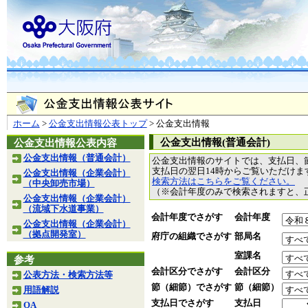
ホーム
>
公金支出情報公表トップ
> 公金支出情報
公金支出情報(普通会計)
公金支出情報公表内容
公金支出情報（普通会計）
公金支出情報のサイトでは、支払日、
支払日の翌日14時からご覧いただけ
公金支出情報（企業会計）
検索方法はこちらをご覧ください。
（中央卸売市場）
（※会計年度のみで検索されますと、
公金支出情報（企業会計）
（流域下水道事業）
会計年度でさがす
会計年度
公金支出情報（企業会計）
（拠点開発室）
府庁の組織でさがす
部局名
室課名
参考
会計区分でさがす
会計区分
公表方法・検索方法等
節（細節）でさがす
節（細節）
用語解説
支払日でさがす
支払日
QA