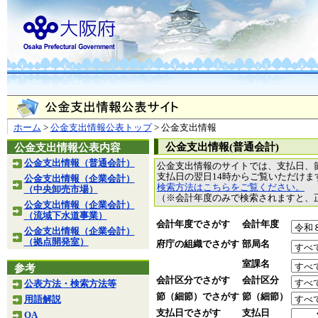
ホーム
>
公金支出情報公表トップ
> 公金支出情報
公金支出情報(普通会計)
公金支出情報公表内容
公金支出情報（普通会計）
公金支出情報のサイトでは、支払日、
支払日の翌日14時からご覧いただけ
公金支出情報（企業会計）
検索方法はこちらをご覧ください。
（中央卸売市場）
（※会計年度のみで検索されますと、
公金支出情報（企業会計）
（流域下水道事業）
会計年度でさがす
会計年度
公金支出情報（企業会計）
（拠点開発室）
府庁の組織でさがす
部局名
室課名
参考
会計区分でさがす
会計区分
公表方法・検索方法等
節（細節）でさがす
節（細節）
用語解説
支払日でさがす
支払日
QA