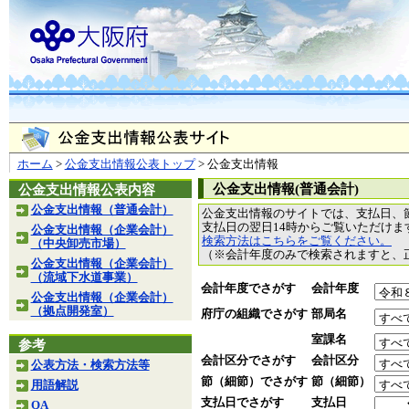
ホーム
>
公金支出情報公表トップ
> 公金支出情報
公金支出情報(普通会計)
公金支出情報公表内容
公金支出情報（普通会計）
公金支出情報のサイトでは、支払日、
支払日の翌日14時からご覧いただけ
公金支出情報（企業会計）
検索方法はこちらをご覧ください。
（中央卸売市場）
（※会計年度のみで検索されますと、
公金支出情報（企業会計）
（流域下水道事業）
会計年度でさがす
会計年度
公金支出情報（企業会計）
（拠点開発室）
府庁の組織でさがす
部局名
室課名
参考
会計区分でさがす
会計区分
公表方法・検索方法等
節（細節）でさがす
節（細節）
用語解説
支払日でさがす
支払日
QA