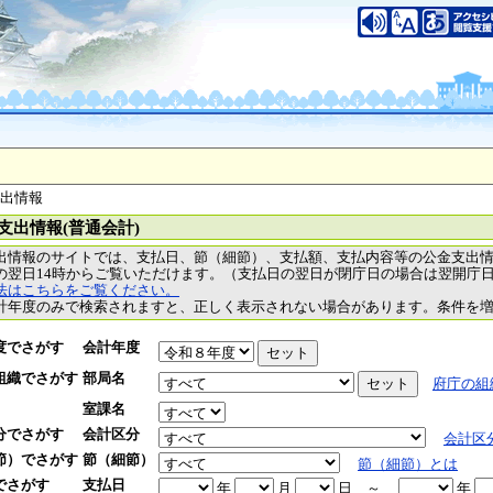
支出情報
支出情報(普通会計)
出情報のサイトでは、支払日、節（細節）、支払額、支払内容等の公金支出
の翌日14時からご覧いただけます。（支払日の翌日が閉庁日の場合は翌開庁
法はこちらをご覧ください。
計年度のみで検索されますと、正しく表示されない場合があります。条件を
度でさがす
会計年度
組織でさがす
部局名
府庁の組
室課名
分でさがす
会計区分
会計区
節）でさがす
節（細節）
節（細節）とは
でさがす
支払日
年
月
日
～
年