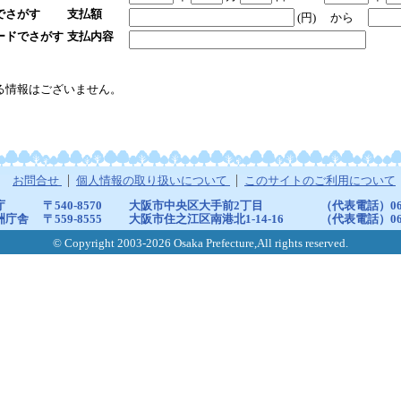
でさがす
支払額
(円)
から
ードでさがす
支払内容
る情報はございません。
お問合せ
個人情報の取り扱いについて
このサイトのご利用について
庁
〒540-8570
大阪市中央区大手前2丁目
（代表電話）06-6
洲庁舎
〒559-8555
大阪市住之江区南港北1-14-16
（代表電話）06-6
© Copyright 2003-2026 Osaka Prefecture,All rights reserved.