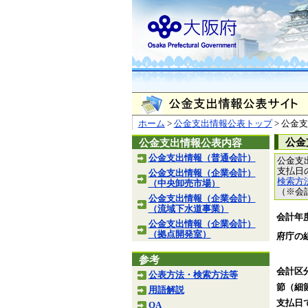
ホーム
>
公金支出情報公表トップ
> 公金
公金
公金支出情報公表内容
公金支出情報（普通会計）
公金支
支払日
公金支出情報（企業会計）
検索方
（中央卸売市場）
（※会
公金支出情報（企業会計）
（流域下水道事業）
会計年
公金支出情報（企業会計）
（拠点開発室）
府庁の
参考
会計区
公表方法・検索方法等
節（細
用語解説
支払日
QA