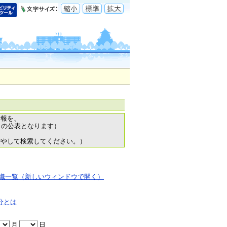
情報を、
日の公表となります）
増やして検索してください。）
織一覧（新しいウィンドウで開く）
分とは
月
日