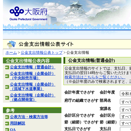
ホーム
>
公金支出情報公表トップ
> 公金支出情報
公金支出情報(普通会計)
公金支出情報公表内容
公金支出情報（普通会計）
公金支出情報のサイトでは、支払日、
支払日の翌日14時からご覧いただけ
公金支出情報（企業会計）
検索方法はこちらをご覧ください。
（中央卸売市場）
（※会計年度のみで検索されますと、
公金支出情報（企業会計）
（流域下水道事業）
会計年度でさがす
会計年度
公金支出情報（企業会計）
（拠点開発室）
府庁の組織でさがす
部局名
室課名
参考
会計区分でさがす
会計区分
公表方法・検索方法等
節（細節）でさがす
節（細節）
用語解説
支払日でさがす
支払日
QA