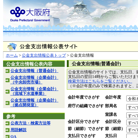
ホーム
>
公金支出情報公表トップ
> 公金支出情報
公金支出情報(普通会計)
公金支出情報公表内容
公金支出情報（普通会計）
公金支出情報のサイトでは、支払日、
支払日の翌日14時からご覧いただけ
公金支出情報（企業会計）
検索方法はこちらをご覧ください。
（中央卸売市場）
（※会計年度のみで検索されますと、
公金支出情報（企業会計）
（流域下水道事業）
会計年度でさがす
会計年度
公金支出情報（企業会計）
（拠点開発室）
府庁の組織でさがす
部局名
室課名
参考
会計区分でさがす
会計区分
公表方法・検索方法等
節（細節）でさがす
節（細節）
用語解説
支払日でさがす
支払日
QA