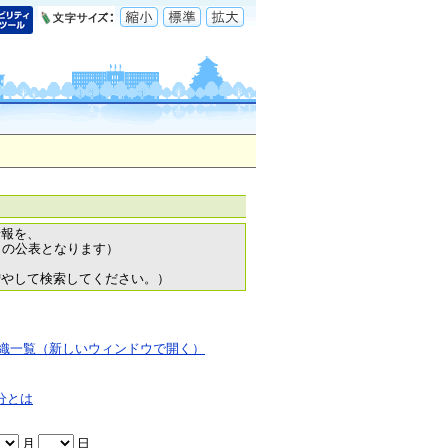
情報を、
日の公表となります）
増やして検索してください。）
織一覧（新しいウィンドウで開く）
分とは
月
日