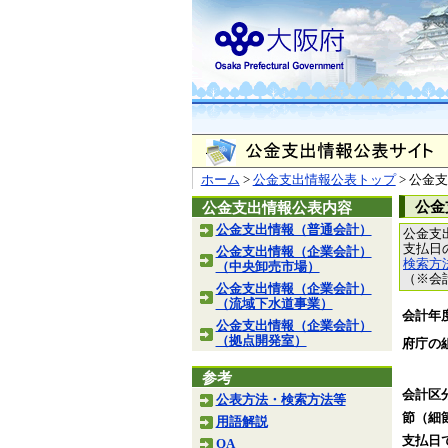
ホーム
>
公金支出情報公表トップ
> 公金
公金
公金支出情報公表内容
公金支出情報（普通会計）
公金支
支払日
公金支出情報（企業会計）
検索方
（中央卸売市場）
（※会
公金支出情報（企業会計）
（流域下水道事業）
会計年
公金支出情報（企業会計）
（拠点開発室）
府庁の
参考
会計区
公表方法・検索方法等
節（細
用語解説
支払日
QA