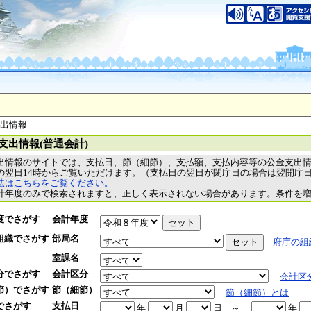
支出情報
支出情報(普通会計)
出情報のサイトでは、支払日、節（細節）、支払額、支払内容等の公金支出
の翌日14時からご覧いただけます。（支払日の翌日が閉庁日の場合は翌開庁
法はこちらをご覧ください。
計年度のみで検索されますと、正しく表示されない場合があります。条件を
度でさがす
会計年度
組織でさがす
部局名
府庁の組
室課名
分でさがす
会計区分
会計区
節）でさがす
節（細節）
節（細節）とは
でさがす
支払日
年
月
日
～
年