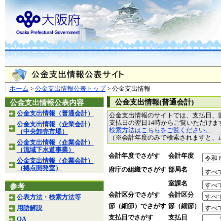
ホーム
>
公金支出情報公表トップ
> 公金支出情報
公金支出情報(普通会計)
公金支出情報公表内容
公金支出情報（普通会計）
公金支出情報のサイトでは、支払日、
支払日の翌日14時からご覧いただけ
公金支出情報（企業会計）
検索方法はこちらをご覧ください。
（中央卸売市場）
（※会計年度のみで検索されますと、
公金支出情報（企業会計）
（流域下水道事業）
会計年度でさがす
会計年度
公金支出情報（企業会計）
（拠点開発室）
府庁の組織でさがす
部局名
室課名
参考
会計区分でさがす
会計区分
公表方法・検索方法等
節（細節）でさがす
節（細節）
用語解説
支払日でさがす
支払日
QA