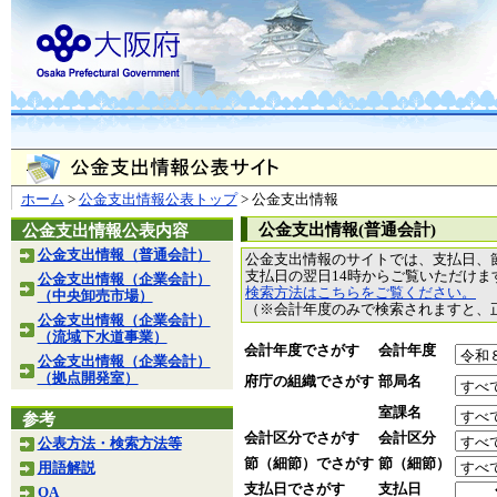
ホーム
>
公金支出情報公表トップ
> 公金支出情報
公金支出情報(普通会計)
公金支出情報公表内容
公金支出情報（普通会計）
公金支出情報のサイトでは、支払日、
支払日の翌日14時からご覧いただけ
公金支出情報（企業会計）
検索方法はこちらをご覧ください。
（中央卸売市場）
（※会計年度のみで検索されますと、
公金支出情報（企業会計）
（流域下水道事業）
会計年度でさがす
会計年度
公金支出情報（企業会計）
（拠点開発室）
府庁の組織でさがす
部局名
室課名
参考
会計区分でさがす
会計区分
公表方法・検索方法等
節（細節）でさがす
節（細節）
用語解説
支払日でさがす
支払日
QA