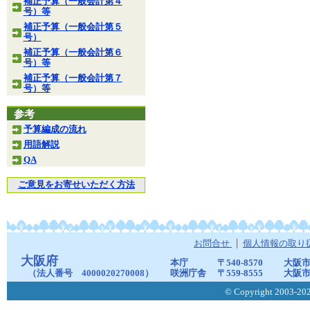
補正予算（一般会計第４
号）等
補正予算（一般会計第５
号）
補正予算（一般会計第６
号）等
補正予算（一般会計第７
号）等
参考
予算編成の流れ
用語解説
QA
ご意見をお寄せいただく方法
お問合せ
個人情報の取り
大阪府
本庁
〒540-8570
大阪市
（法人番号 4000020270008）
咲洲庁舎
〒559-8555
大阪市
© Copyright 2003-2026