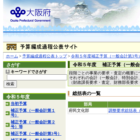
ホーム
>
予算編成過程公表トップ
>
令和５年度補正予算（一般会計第3号
令和５年度 補正予算（一般会
さがす
キーワードでさがす
段階ごとの事業の要求・査定の概要に
それぞれの会計（一般会計、特別会計
（財政課長要求・査定、財務部長要求
総括表の一覧
令和５年度
当初予算
部局
補正予算（一般会計第１
府民文化部
調整要求総括表
号）
補正予算（一般会計第２
号）等
補正予算（一般会計第3号）