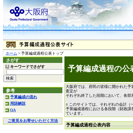
ホーム
> 予算編成過程公表トップ
さがす
予算編成過程の公
キーワードでさがす
大阪府では、府民の皆様に開かれた予
参考
査定が
それぞれ終了した段階において、各部
予算編成の流れ
用語解説
○ このサイトでは、それぞれの会計（
予算編成過程における各段階（財政課
QA
ています。
ご意見をお寄せいただく方法
予算編成過程公表内容