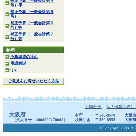
補正予算（一般会計第４
号）等
補正予算（一般会計第５
号）
補正予算（一般会計第６
号）等
補正予算（一般会計第７
号）等
参考
予算編成の流れ
用語解説
QA
ご意見をお寄せいただく方法
お問合せ
個人情報の取り
大阪府
本庁
〒540-8570
大阪市
（法人番号 4000020270008）
咲洲庁舎
〒559-8555
大阪市
© Copyright 2003-2026