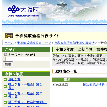
ホーム
>
予算編成過程公表トップ
>
令和５年度当初予算知事復活
> 一般
令和５年度 当初予算 （知事
さがす
キーワードでさがす
段階ごとの事業の要求・査定の概要に
それぞれの会計（一般会計、特別会計
（財政課長要求・査定、財務部長要求
総括表の一覧
令和５年度
当初予算
部局
補正予算（一般会計第１
府民文化部
復活要求総括表
号）
補正予算（一般会計第２
号）等
補正予算（一般会計第3号）