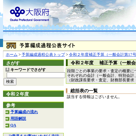
お問合せ
個人情報の取り扱
大阪府
本庁
〒540-8570
大阪市
（法人番号 4000020270008）
咲洲庁舎
〒559-8555
大阪市住
© Copyright 2003-2026 O
ホーム
>
予算編成過程公表トップ
>
令和２年度補正予算（一般会計第17
令和２年度 補正予算（一般会
さがす
キーワードでさがす
段階ごとの事業の要求・査定の概要に
それぞれの会計（一般会計、特別会計
（財政課長要求・査定、財務部長要求
総括表の一覧
令和２年度
該当する情報はございません。
参考
予算編成の流れ
用語解説
QA