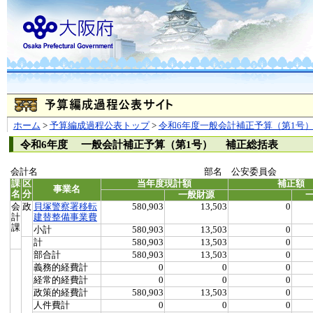
ホーム
>
予算編成過程公表トップ
>
令和6年度一般会計補正予算（第1号
令和6年度 一般会計補正予算（第1号） 補正総括表
会計名
部名 公安委員会
課
区
当年度現計額
補正額
事業名
名
分
一般財源
会
政
貝塚警察署移転
580,903
13,503
0
計
建替整備事業費
課
小計
580,903
13,503
0
計
580,903
13,503
0
部合計
580,903
13,503
0
義務的経費計
0
0
0
経常的経費計
0
0
0
政策的経費計
580,903
13,503
0
人件費計
0
0
0