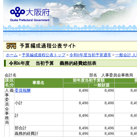
ホーム
>
予算編成過程公表トップ
>
令和6年度当初予算通常
>
一般会計 人
令和6年度 当初予算 義務的経費総括表
会計名
部名 人事委員会事務局
課
区
前年度当初予算額
事業名
名
分
一般財源
人
義
委員報酬
8,496
8,496
8,4
事
委
小計
8,496
8,496
8,4
員
会
事
計
8,496
8,496
8,4
務
局
部合計
8,496
8,496
8,4
義務的経費計
8,496
8,496
8,4