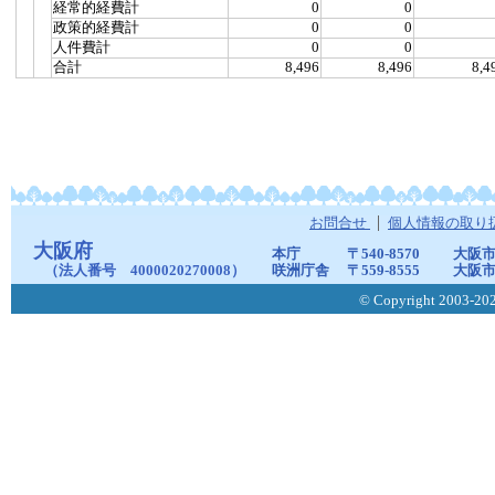
経常的経費計
0
0
政策的経費計
0
0
人件費計
0
0
合計
8,496
8,496
8,4
お問合せ
個人情報の取り
大阪府
本庁
〒540-8570
大阪市
（法人番号 4000020270008）
咲洲庁舎
〒559-8555
大阪市
© Copyright 2003-2026