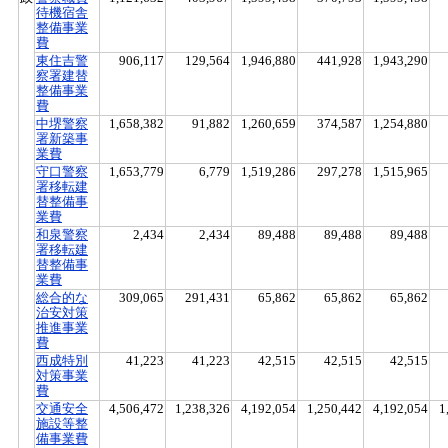
待機宿舎
整備事業
費
東住吉警
906,117
129,564
1,946,880
441,928
1,943,290
察署建替
整備事業
費
中堺警察
1,658,382
91,882
1,260,659
374,587
1,254,880
署新築事
業費
守口警察
1,653,779
6,779
1,519,286
297,278
1,515,965
署移転建
替整備事
業費
和泉警察
2,434
2,434
89,488
89,488
89,488
署移転建
替整備事
業費
総合的な
309,065
291,431
65,862
65,862
65,862
治安対策
推進事業
費
西成特別
41,223
41,223
42,515
42,515
42,515
対策事業
費
交通安全
4,506,472
1,238,326
4,192,054
1,250,442
4,192,054
1
施設等整
備事業費