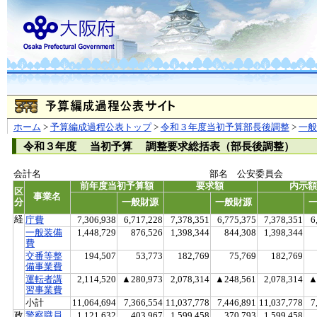
ホーム
>
予算編成過程公表トップ
>
令和３年度当初予算部長後調整
>
一般
令和３年度 当初予算 調整要求総括表（部長後調整）
会計名
部名 公安委員会
前年度当初予算額
要求額
内示
区
事業名
分
一般財源
一般財源
経
庁費
7,306,938
6,717,228
7,378,351
6,775,375
7,378,351
6
一般装備
1,448,729
876,526
1,398,344
844,308
1,398,344
費
交番等整
194,507
53,773
182,769
75,769
182,769
備事業費
運転者講
2,114,520
▲280,973
2,078,314
▲248,561
2,078,314
▲
習事業費
小計
11,064,694
7,366,554
11,037,778
7,446,891
11,037,778
7
政
警察職員
1,121,632
403,967
1,599,458
370,793
1,599,458