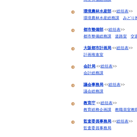
環境農林水産部
<<
総括表
>>
環境農林水産総務課
みどり
都市整備部
<<
総括表
>>
都市整備総務課
道路室
交
大阪都市計画局
<<
総括表
>>
計画推進室
会計局
<<
総括表
>>
会計総務課
議会事務局
<<
総括表
>>
議会総務課
教育庁
<<
総括表
>>
教育総務企画課
教職員室教
監査委員事務局
<<
総括表
>>
監査委員事務局