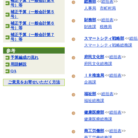
補正予算（一般会計第４
総務部
<<
総括表
>>
号）等
人事局
市町村局
補正予算（一般会計第５
号）
財務部
<<
総括表
>>
補正予算（一般会計第６
財政課
税務局
号）等
補正予算（一般会計第７
スマートシティ戦略部
<<
総括
号）等
スマートシティ戦略総務課
参考
府民文化部
<<
総括表
>>
予算編成の流れ
府民文化総務課
用語解説
QA
ＩＲ推進局
<<
総括表
>>
ご意見をお寄せいただく方法
企画課
福祉部
<<
総括表
>>
福祉総務課
健康医療部
<<
総括表
>>
健康医療総務課
商工労働部
<<
総括表
>>
商工労働総務課