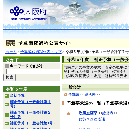
ホーム
>
予算編成過程公表トップ
> 令和５年度補正予算（一般会計第７
令和５年度 補正予算（一般会
さがす
キーワードでさがす
段階ごとの事業の要求・査定の概要に
それぞれの会計（一般会計、特別会計
（財政課長要求・査定、財務部長要求
一般会計
令和５年度
全部局
<<
総括表
>>
当初予算
補正予算（一般会計第１
予算要求課の一覧（予算要求課
号）
補正予算（一般会計第２
政策企画部
<<
総括表
>>
号）等
政策企画総務課
補正予算（一般会計第3号）