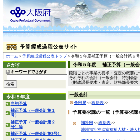
ホーム
>
予算編成過程公表トップ
> 令和５年度補正予算（一般会計第６
令和５年度 補正予算（一般会
さがす
キーワードでさがす
段階ごとの事業の要求・査定の概要に
それぞれの会計（一般会計、特別会計
（財政課長要求・査定、財務部長要求
一般会計
令和５年度
全部局
<<
総括表
>>
当初予算
補正予算（一般会計第１
予算要求課の一覧（予算要求課
号）
補正予算（一般会計第２
福祉部
<<
総括表
>>
号）等
地域福祉推進室福祉人材・法人
補正予算（一般会計第3号）