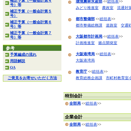
補正予算（一般会計第４
環境農林水産部
<<
総括表
>>
号）等
みどり推進室
農政室
流通対
補正予算（一般会計第５
号）
都市整備部
<<
総括表
>>
補正予算（一般会計第６
都市整備総務課
道路室
交通
号）等
補正予算（一般会計第７
大阪都市計画局
<<
総括表
>>
号）等
計画推進室
拠点開発室
参考
大阪港湾局
<<
総括表
>>
予算編成の流れ
大阪港湾局
用語解説
QA
教育庁
<<
総括表
>>
ご意見をお寄せいただく方法
教育総務企画課
市町村教育室
特別会計
全部局
<<
総括表
>>
企業会計
全部局
<<
総括表
>>