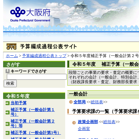
ホーム
>
予算編成過程公表トップ
> 令和５年度補正予算（一般会計第２
令和５年度 補正予算（一般会
さがす
キーワードでさがす
段階ごとの事業の要求・査定の概要に
それぞれの会計（一般会計、特別会計
（財政課長要求・査定、財務部長要求
一般会計
令和５年度
全部局
<<
総括表
>>
当初予算
補正予算（一般会計第１
予算要求課の一覧（予算要求課
号）
補正予算（一般会計第２
政策企画部
<<
総括表
>>
号）等
企画室
補正予算（一般会計第3号）