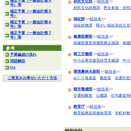
補正予算（一般会計第４
府民文化部
<<
総括表
>>
号）等
府民文化総務課
男女参画・府民
補正予算（一般会計第５
号）
福祉部
<<
総括表
>>
補正予算（一般会計第６
福祉総務課
障がい福祉室自立支
号）等
補正予算（一般会計第７
健康医療部
<<
総括表
>>
号）等
保健医療室保健医療企画課
保健
参考
商工労働部
<<
総括表
>>
予算編成の流れ
中小企業支援室経営支援課
中小
用語解説
QA
環境農林水産部
<<
総括表
>>
ご意見をお寄せいただく方法
みどり推進室
農政室
流通対策
都市整備部
<<
総括表
>>
交通戦略室
公園課
住宅建築局
教育庁
<<
総括表
>>
教育振興室保健体育課
市町村教
特別会計