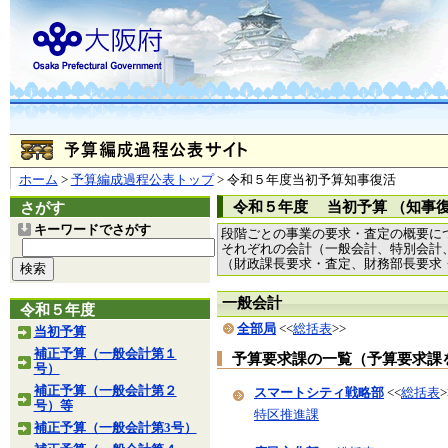
ホーム
>
予算編成過程公表トップ
> 令和５年度当初予算知事復活
令和５年度 当初予算 （知事
さがす
キーワードでさがす
段階ごとの事業の要求・査定の概要に
それぞれの会計（一般会計、特別会計
（財政課長要求・査定、財務部長要求
一般会計
令和５年度
全部局
<<
総括表
>>
当初予算
補正予算（一般会計第１
予算要求課の一覧（予算要求課
号）
補正予算（一般会計第２
スマートシティ戦略部
<<
総括表
>
号）等
特区推進課
補正予算（一般会計第3号）