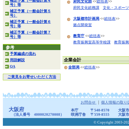
補正予算（一般会計第４
府民文化部
<<
総括表
>>
号）等
府民文化総務課
文化・スポーツ
補正予算（一般会計第５
号）
大阪都市計画局
<<
総括表
>>
補正予算（一般会計第６
拠点開発室
号）等
補正予算（一般会計第７
教育庁
<<
総括表
>>
号）等
教育振興室高等学校課
教育振興
参考
予算編成の流れ
企業会計
用語解説
QA
全部局
<<
総括表
>>
ご意見をお寄せいただく方法
お問合せ
個人情報の取り
大阪府
本庁
〒540-8570
大阪市
（法人番号 4000020270008）
咲洲庁舎
〒559-8555
大阪市
© Copyright 2003-2026