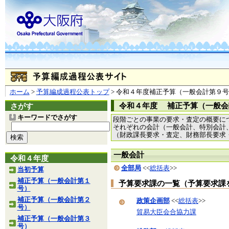
ホーム
>
予算編成過程公表トップ
> 令和４年度補正予算（一般会計第９
令和４年度 補正予算（一般会
さがす
キーワードでさがす
段階ごとの事業の要求・査定の概要に
それぞれの会計（一般会計、特別会計
（財政課長要求・査定、財務部長要求
一般会計
令和４年度
全部局
<<
総括表
>>
当初予算
補正予算（一般会計第１
予算要求課の一覧（予算要求課
号）
補正予算（一般会計第２
政策企画部
<<
総括表
>>
号）
貿易大臣会合協力課
補正予算（一般会計第３
号）