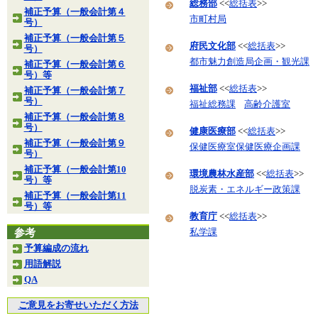
総務部
<<
総括表
>>
補正予算（一般会計第４
市町村局
号）
補正予算（一般会計第５
府民文化部
<<
総括表
>>
号）
都市魅力創造局企画・観光課
補正予算（一般会計第６
号）等
福祉部
<<
総括表
>>
補正予算（一般会計第７
号）
福祉総務課
高齢介護室
補正予算（一般会計第８
号）
健康医療部
<<
総括表
>>
補正予算（一般会計第９
保健医療室保健医療企画課
号）
補正予算（一般会計第10
環境農林水産部
<<
総括表
>>
号）等
脱炭素・エネルギー政策課
補正予算（一般会計第11
号）等
教育庁
<<
総括表
>>
参考
私学課
予算編成の流れ
用語解説
QA
ご意見をお寄せいただく方法