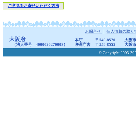
ご意見をお寄せいただく方法
お問合せ
個人情報の取り
大阪府
本庁
〒540-8570
大阪市
（法人番号 4000020270008）
咲洲庁舎
〒559-8555
大阪市
© Copyright 2003-2026