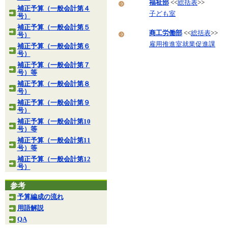
福祉部
<<
総括表
>>
補正予算（一般会計第４
子ども室
号）
補正予算（一般会計第５
商工労働部
<<
総括表
>>
号）
雇用推進室就業促進課
補正予算（一般会計第６
号）
補正予算（一般会計第７
号）等
補正予算（一般会計第８
号）
補正予算（一般会計第９
号）
補正予算（一般会計第10
号）等
補正予算（一般会計第11
号）等
補正予算（一般会計第12
号）
参考
予算編成の流れ
用語解説
QA