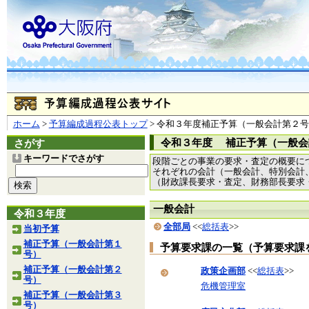
ホーム
>
予算編成過程公表トップ
> 令和３年度補正予算（一般会計第２
令和３年度 補正予算（一般会
さがす
キーワードでさがす
段階ごとの事業の要求・査定の概要に
それぞれの会計（一般会計、特別会計
（財政課長要求・査定、財務部長要求
一般会計
令和３年度
全部局
<<
総括表
>>
当初予算
補正予算（一般会計第１
予算要求課の一覧（予算要求課
号）
補正予算（一般会計第２
政策企画部
<<
総括表
>>
号）
危機管理室
補正予算（一般会計第３
号）