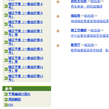
府民文化部
<<
総括表
>>
補正予算（一般会計第４
男女参画・府民協働課
号）
補正予算（一般会計第５
福祉部
<<
総括表
>>
号）
地域福祉推進室地域福祉課
補正予算（一般会計第６
号）
商工労働部
<<
総括表
>>
補正予算（一般会計第７
号）等
中小企業支援室経営支援課
補正予算（一般会計第８
号）
教育庁
<<
総括表
>>
補正予算（一般会計第９
教育振興室高等学校課
私
号）
補正予算（一般会計第10
号）等
補正予算（一般会計第11
号）等
補正予算（一般会計第12
号）
参考
予算編成の流れ
用語解説
QA