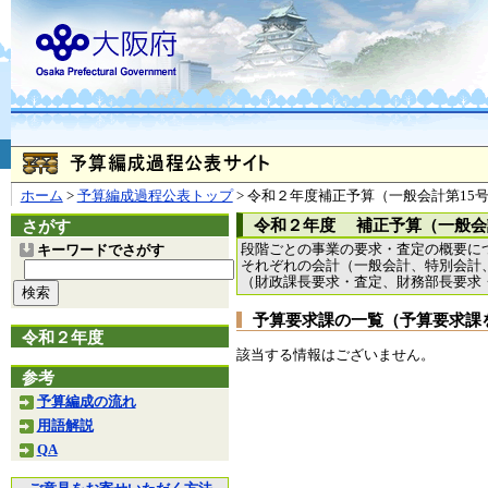
お問合せ
個人情報の取り扱
大阪府
本庁
〒540-8570
大阪市
（法人番号 4000020270008）
咲洲庁舎
〒559-8555
大阪市住
© Copyright 2003-2026 O
ホーム
>
予算編成過程公表トップ
> 令和２年度補正予算（一般会計第15
令和２年度 補正予算（一般会
さがす
段階ごとの事業の要求・査定の概要に
キーワードでさがす
それぞれの会計（一般会計、特別会計
（財政課長要求・査定、財務部長要求
予算要求課の一覧（予算要求課
令和２年度
該当する情報はございません。
参考
予算編成の流れ
用語解説
QA