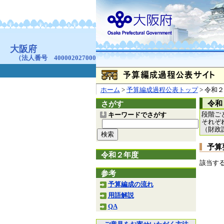
お問合せ
個人情報の取り扱
大阪府
本庁
〒540-8570
大阪市
（法人番号 4000020270008）
咲洲庁舎
〒559-8555
大阪市住
© Copyright 2003-2026 O
ホーム
>
予算編成過程公表トップ
> 令和
令和
さがす
段階ご
キーワードでさがす
それぞ
（財政
予算
令和２年度
該当す
参考
予算編成の流れ
用語解説
QA