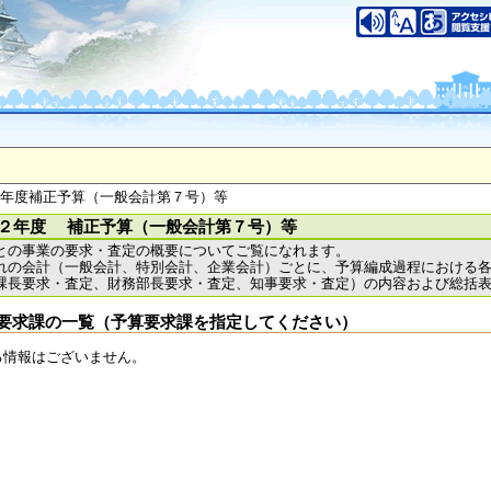
いについて
このサイトのご利用について
中央区大手前2丁目
（代表電話）06-6941-0351
之江区南港北1-14-16
（代表電話）06-6941-0351
saka Prefecture,All rights reserved.
２年度補正予算（一般会計第７号）等
２年度 補正予算（一般会計第７号）等
との事業の要求・査定の概要についてご覧になれます。
れの会計（一般会計、特別会計、企業会計）ごとに、予算編成過程における
課長要求・査定、財務部長要求・査定、知事要求・査定）の内容および総括
要求課の一覧（予算要求課を指定してください）
る情報はございません。