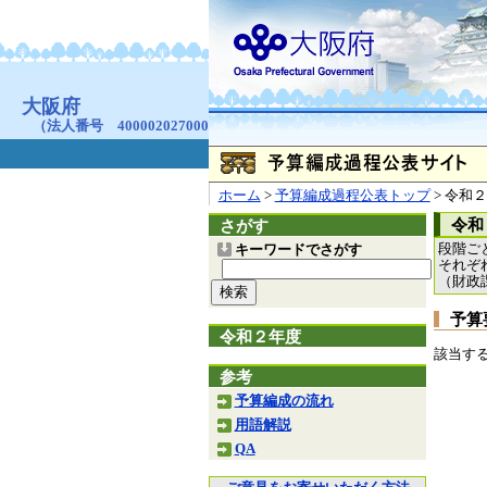
お問合せ
個人情報の取り扱
大阪府
本庁
〒540-8570
大阪市
（法人番号 4000020270008）
咲洲庁舎
〒559-8555
大阪市住
© Copyright 2003-2026 O
ホーム
>
予算編成過程公表トップ
> 令和
令和
さがす
段階ご
キーワードでさがす
それぞ
（財政
予算
令和２年度
該当す
参考
予算編成の流れ
用語解説
QA