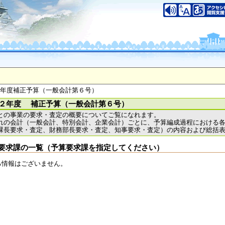
いについて
このサイトのご利用について
中央区大手前2丁目
（代表電話）06-6941-0351
之江区南港北1-14-16
（代表電話）06-6941-0351
saka Prefecture,All rights reserved.
２年度補正予算（一般会計第６号）
２年度 補正予算（一般会計第６号）
との事業の要求・査定の概要についてご覧になれます。
れの会計（一般会計、特別会計、企業会計）ごとに、予算編成過程における
課長要求・査定、財務部長要求・査定、知事要求・査定）の内容および総括
要求課の一覧（予算要求課を指定してください）
る情報はございません。