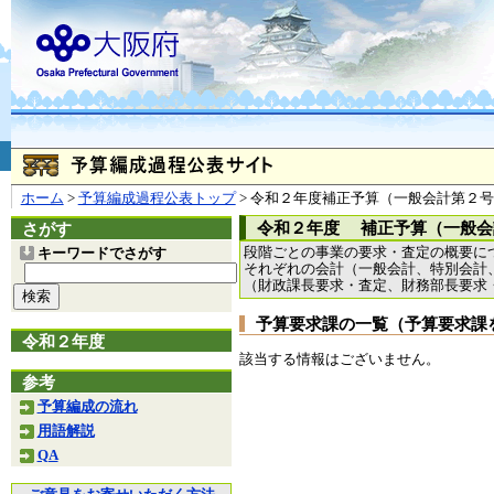
お問合せ
個人情報の取り扱
大阪府
本庁
〒540-8570
大阪市
（法人番号 4000020270008）
咲洲庁舎
〒559-8555
大阪市住
© Copyright 2003-2026 O
ホーム
>
予算編成過程公表トップ
> 令和２年度補正予算（一般会計第２
令和２年度 補正予算（一般会
さがす
段階ごとの事業の要求・査定の概要に
キーワードでさがす
それぞれの会計（一般会計、特別会計
（財政課長要求・査定、財務部長要求
予算要求課の一覧（予算要求課
令和２年度
該当する情報はございません。
参考
予算編成の流れ
用語解説
QA