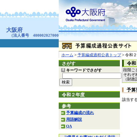
お問合せ
個人情報の取り扱
大阪府
本庁
〒540-8570
大阪市
（法人番号 4000020270008）
咲洲庁舎
〒559-8555
大阪市住
© Copyright 2003-2026 O
ホーム
>
予算編成過程公表トップ
> 令和
令和
さがす
段階ご
キーワードでさがす
それぞ
（財政
予算
令和２年度
該当す
参考
予算編成の流れ
用語解説
QA