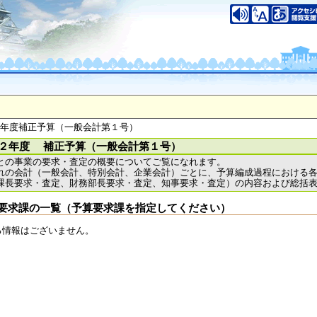
いについて
このサイトのご利用について
中央区大手前2丁目
（代表電話）06-6941-0351
之江区南港北1-14-16
（代表電話）06-6941-0351
saka Prefecture,All rights reserved.
２年度補正予算（一般会計第１号）
２年度 補正予算（一般会計第１号）
との事業の要求・査定の概要についてご覧になれます。
れの会計（一般会計、特別会計、企業会計）ごとに、予算編成過程における
課長要求・査定、財務部長要求・査定、知事要求・査定）の内容および総括
要求課の一覧（予算要求課を指定してください）
る情報はございません。