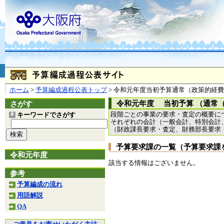
お問合せ
個人情報の取り扱
大阪府
本庁
〒540-8570
大阪市
（法人番号 4000020270008）
咲洲庁舎
〒559-8555
大阪市住
© Copyright 2003-2026 O
ホーム
>
予算編成過程公表トップ
> 令和元年度当初予算通常（政策的経
令和元年度 当初予算 （通常
さがす
段階ごとの事業の要求・査定の概要に
キーワードでさがす
それぞれの会計（一般会計、特別会計
（財政課長要求・査定、財務部長要求
予算要求課の一覧（予算要求課
令和元年度
該当する情報はございません。
参考
予算編成の流れ
用語解説
QA