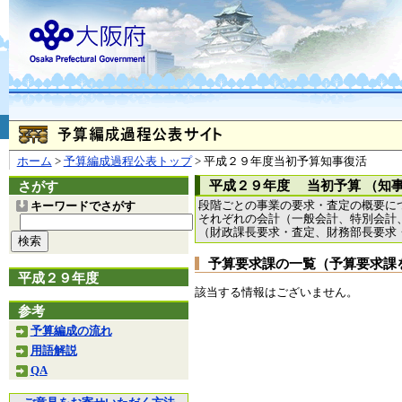
お問合せ
個人情報の取り扱
大阪府
本庁
〒540-8570
大阪市
（法人番号 4000020270008）
咲洲庁舎
〒559-8555
大阪市住
© Copyright 2003-2026 O
ホーム
>
予算編成過程公表トップ
> 平成２９年度当初予算知事復活
平成２９年度 当初予算 （知
さがす
段階ごとの事業の要求・査定の概要に
キーワードでさがす
それぞれの会計（一般会計、特別会計
（財政課長要求・査定、財務部長要求
予算要求課の一覧（予算要求課
平成２９年度
該当する情報はございません。
参考
予算編成の流れ
用語解説
QA