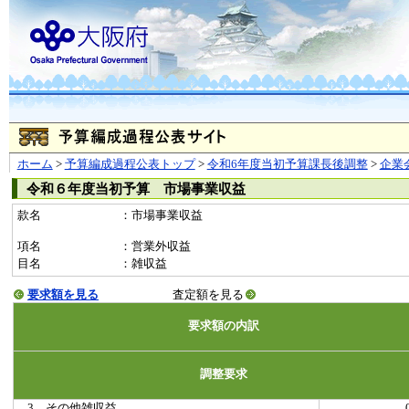
ホーム
>
予算編成過程公表トップ
>
令和6年度当初予算課長後調整
>
企業
令和６年度当初予算 市場事業収益
款名
：市場事業収益
項名
：営業外収益
目名
：雑収益
要求額を見る
査定額を見る
要求額の内訳
調整要求
3 その他雑収益