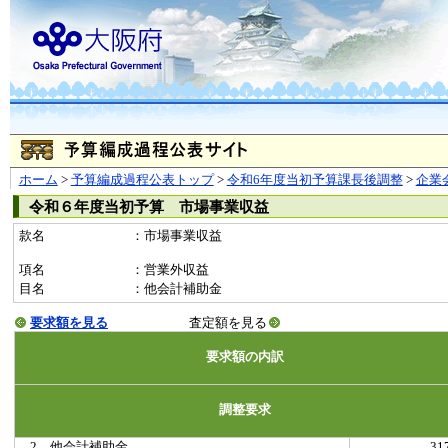
ホーム
>
予算編成過程公表トップ
>
令和6年度当初予算課長後調整
>
企業
令和６年度当初予算 市場事業収益
款名
：市場事業収益
項名
：営業外収益
目名
：他会計補助金
要求額を見る
査定額を見る
要求額の内訳
調整要求
2 他会計補助金
3